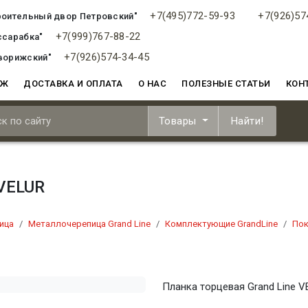
+7(495)772-59-93
+7(926)57
роительный двор Петровский"
+7(999)767-88-22
ссарабка"
+7(926)574-34-45
ворижский"
АЖ
ДОСТАВКА И ОПЛАТА
О НАС
ПОЛЕЗНЫЕ СТАТЬИ
КОН
Товары
Найти!
 VELUR
ица
Металлочерепица Grand Line
Комплектующие GrandLine
Пок
Планка торцевая Grand Line V