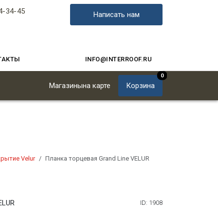
4-34-45
Написать нам
ТАКТЫ
INFO@INTERROOF.RU
0
Магазины
на карте
Корзина
рытие Velur
Планка торцевая Grand Line VELUR
ELUR
ID: 1908