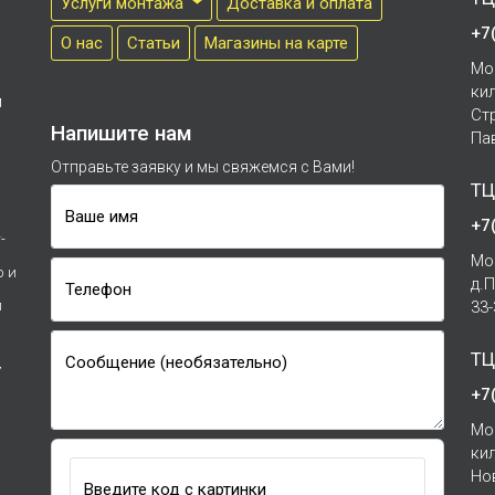
Услуги монтажа
Доставка и оплата
+7
О нас
Cтатьи
Магазины на карте
Мо
ки
м
Ст
Напишите нам
Па
Отправьте заявку и мы свяжемся с Вами!
ТЦ
Ваше имя
+7
-
Мо
р и
д.
Телефон
и
33
ТЦ
Сообщение (необязательно)
7
+7
Мо
ки
Но
Введите код с картинки