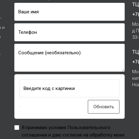
ТЦ
Ваше имя
+7
-
Мо
р и
д.
Телефон
и
33
ТЦ
Сообщение (необязательно)
7
+7
Мо
ки
Но
Введите код с картинки
Обновить
Я принимаю условия Пользовательского
соглашения и даю согласие на обработку моих