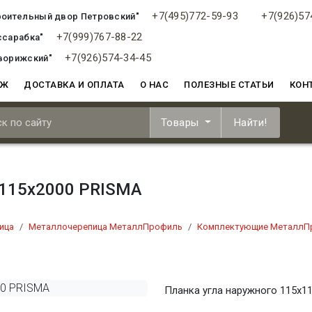
+7(495)772-59-93
+7(926)57
роительный двор Петровский"
+7(999)767-88-22
ссарабка"
+7(926)574-34-45
ворижский"
АЖ
ДОСТАВКА И ОПЛАТА
О НАС
ПОЛЕЗНЫЕ СТАТЬИ
КОН
Товары
Найти!
х115х2000 PRISMA
ица
Металлочерепица МеталлПрофиль
Комплектующие МеталлП
Планка угла наружного 115х1