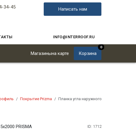
4-34-45
Написать нам
ТАКТЫ
INFO@INTERROOF.RU
0
Магазины
на карте
Корзина
рофиль
Покрытие Prizma
Планка угла наружного 115х115х2000 PR
15х2000 PRISMA
ID: 1712