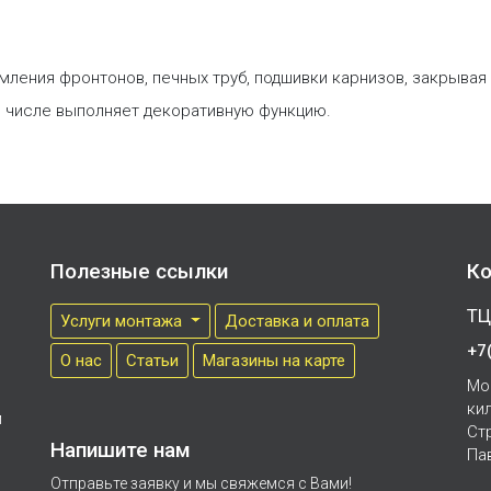
амления фронтонов, печных труб, подшивки карнизов, закрывая
 числе выполняет декоративную функцию.
Полезные ссылки
Ко
ТЦ
Услуги монтажа
Доставка и оплата
+7
О нас
Cтатьи
Магазины на карте
Мо
ки
м
Ст
Напишите нам
Па
Отправьте заявку и мы свяжемся с Вами!