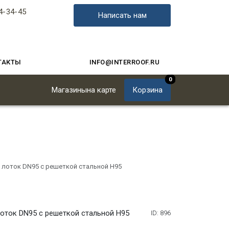
4-34-45
Написать нам
ТАКТЫ
INFO@INTERROOF.RU
0
Магазины
на карте
Корзина
лоток DN95 с решеткой стальной Н95
оток DN95 с решеткой стальной Н95
ID: 896