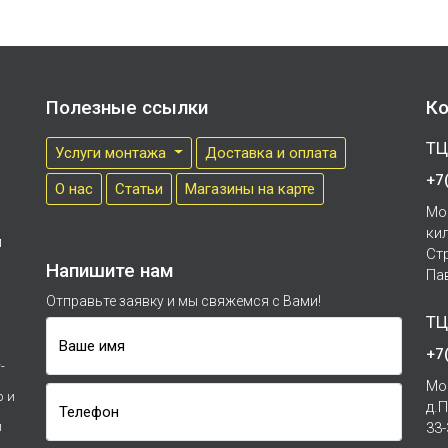
Полезные ссылки
Ко
ТЦ
Услуги монтажа
Доставка и оплата
+7
О нас
Cтатьи
Магазины на карте
Мо
ки
м
Ст
Напишите нам
Па
Отправьте заявку и мы свяжемся с Вами!
ТЦ
Ваше имя
+7
-
Мо
р и
д.
Телефон
и
33