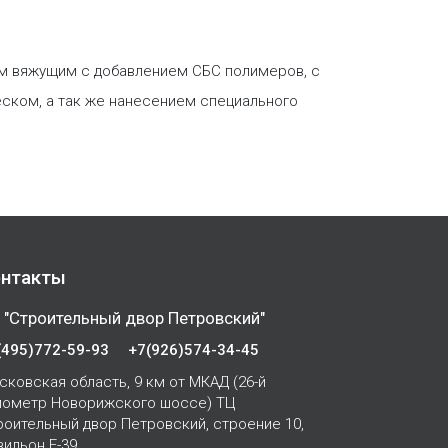
м вяжущим с добавлением СБС полимеров, с
ском, а так же нанесением специального
нтакты
 "Строительный двор Петровский"
(495)772-59-93
+7(926)574-34-45
сковская область, 9 км от МКАД (26-й
лометр Новорижского шоссе) ТЦ
роительный двор Петровский, строение 10,
вильон Е-39.