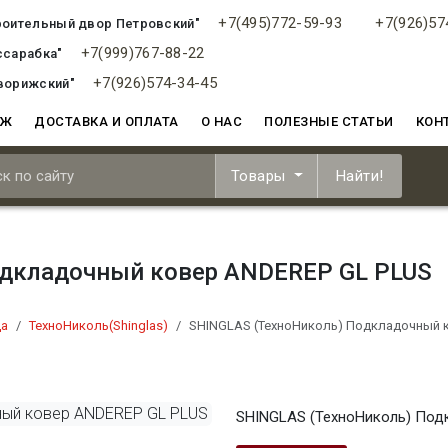
+7(495)772-59-93
+7(926)57
роительный двор Петровский"
+7(999)767-88-22
ссарабка"
+7(926)574-34-45
ворижский"
АЖ
ДОСТАВКА И ОПЛАТА
О НАС
ПОЛЕЗНЫЕ СТАТЬИ
КОН
Товары
Найти!
одкладочный ковер ANDEREP GL PLUS
ца
ТехноНиколь(Shinglas)
SHINGLAS (ТехноНиколь) Подкладочный 
SHINGLAS (ТехноНиколь) Под