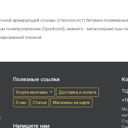
рочной армирующей основы (стеклохолст) битумно-полимерны
м полипропиленом (Spunbond), нижнего - мелкозернистым пе
зированной пленкой.
Полезные ссылки
Ко
ТЦ
Услуги монтажа
Доставка и оплата
+7
О нас
Cтатьи
Магазины на карте
Мо
ки
м
Ст
Напишите нам
Па