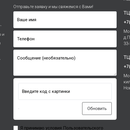
Отправьте заявку и мы свяжемся с Вами!
ТЦ
Ваше имя
+7
-
Мо
р и
д.
Телефон
и
33
ТЦ
Сообщение (необязательно)
7
+7
Мо
ки
Но
Введите код с картинки
Обновить
Я принимаю условия Пользовательского