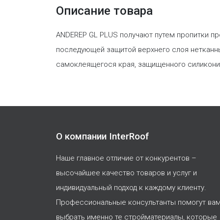
Описание товара
ANDEREP GL PLUS получают путем пропитки п
последующей защитой верхнего слоя нетканны
самоклеящегося края, защищенного силикони
О компании InterRoof
Наше главное отличие от конкурентов –
высочайшее качество товаров и услуг и
индивидуальный подход к каждому клиенту.
Профессиональные консультанты помогут ва
выбрать именно те стройматериалы, которые