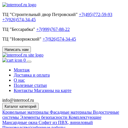
ТЦ "Строительный двор Петровский"
+7(495)772-59-93
+7(926)574-34-45
ТЦ "Бессарабка"
+7(999)767-88-22
ТЦ "Новорижский"
+7(926)574-34-45
Написать нам
0
Монтаж
Доставка и оплата
О нас
Полезные статьи
Контакты
Магазины на карте
info@interroof.ru
Каталог категорий
Кровельные материалы
Фасадные материалы
Водосточные
системы
Элементы безопасности
Комплектующие
Мансардные окна
Софит из ПВХ, виниловый
Производство\гибочные работы