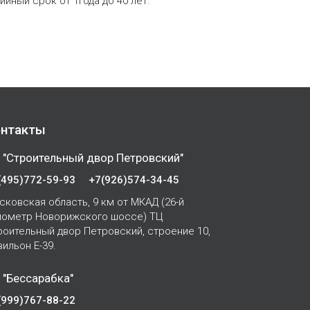
йный срок от 1года до 40 лет.
нтакты
 "Строительный двор Петровский"
(495)772-59-93
+7(926)574-34-45
сковская область, 9 км от МКАД (26-й
лометр Новорижского шоссе) ТЦ
роительный двор Петровский, строение 10,
вильон Е-39.
 "Бессарабка"
(999)767-88-22