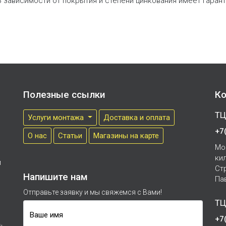
В зависимости от покрытия и степени цинкования имеет гаранти
Полезные ссылки
Ко
ТЦ
Услуги монтажа
Доставка и оплата
+7
О нас
Cтатьи
Магазины на карте
Мо
ки
м
Ст
Напишите нам
Па
Отправьте заявку и мы свяжемся с Вами!
ТЦ
Ваше имя
+7
-