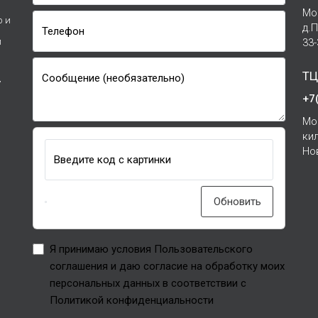
Мо
р и
д.
Телефон
и
33
ТЦ
Сообщение (необязательно)
7
+7
Мо
ки
Но
Введите код с картинки
Обновить
Я принимаю условия Пользовательского
соглашения и даю согласие на обработку моих
персональных данных в соответствии с
Политикой конфиденциальности