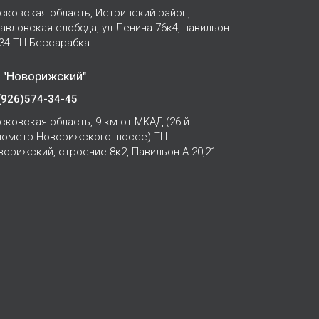
сковская область, Истринский район,
Павловская слобода, ул.Ленина 76к4, павильон
-34 ТЦ Бессарабка
 "Новорижский"
(926)574-34-45
сковская область, 9 км от МКАД (26-й
лометр Новорижского шоссе) ТЦ
ворижский, строение 8к2, Павильон А-20,21