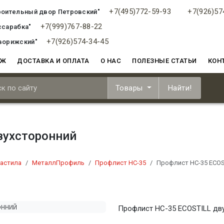
+7(495)772-59-93
+7(926)57
роительный двор Петровский"
+7(999)767-88-22
ссарабка"
+7(926)574-34-45
ворижский"
АЖ
ДОСТАВКА И ОПЛАТА
О НАС
ПОЛЕЗНЫЕ СТАТЬИ
КОН
Товары
Найти!
вухсторонний
астила
МеталлПрофиль
Профлист НС-35
Профлист НС-35 ECOS
Профлист НС-35 ECOSTILL дв