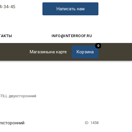
4-34-45
Написать нам
ТАКТЫ
INFO@INTERROOF.RU
0
Магазины
на карте
Корзина
TILL двухсторонний
ухсторонний
ID: 1458