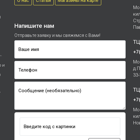
О нас
Cтатьи
Магазины на карте
Мо
ки
м
Ст
Напишите нам
Па
Отправьте заявку и мы свяжемся с Вами!
ТЦ
Ваше имя
+7
-
Мо
р и
д.
Телефон
и
33
ТЦ
Сообщение (необязательно)
7
+7
Мо
ки
Но
Введите код с картинки