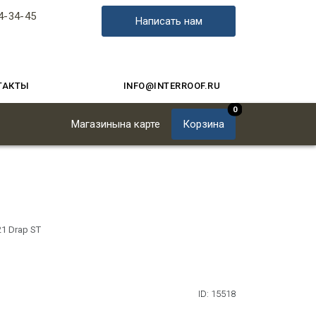
4-34-45
Написать нам
ТАКТЫ
INFO@INTERROOF.RU
0
Магазины
на карте
Корзина
1 Drap ST
ID: 15518