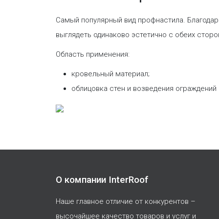
Самый популярный вид профнастила. Благода
выглядеть одинаково эстетично с обеих стор
Область применения:
кровельный материал;
облицовка стен и возведения ограждений
О компании InterRoof
Наше главное отличие от конкурентов –
высочайшее качество товаров и услуг и