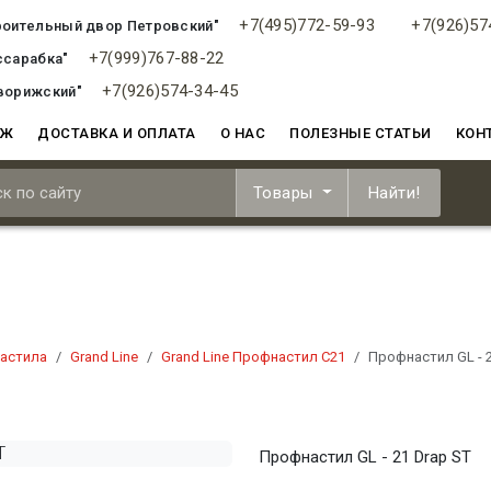
+7(495)772-59-93
+7(926)57
роительный двор Петровский"
+7(999)767-88-22
ссарабка"
+7(926)574-34-45
ворижский"
АЖ
ДОСТАВКА И ОПЛАТА
О НАС
ПОЛЕЗНЫЕ СТАТЬИ
КОН
Товары
Найти!
астила
Grand Line
Grand Line Профнастил С21
Профнастил GL - 2
Профнастил GL - 21 Drap ST