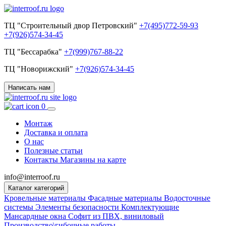
ТЦ "Строительный двор Петровский"
+7(495)772-59-93
+7(926)574-34-45
ТЦ "Бессарабка"
+7(999)767-88-22
ТЦ "Новорижский"
+7(926)574-34-45
Написать нам
0
Монтаж
Доставка и оплата
О нас
Полезные статьи
Контакты
Магазины на карте
info@interroof.ru
Каталог категорий
Кровельные материалы
Фасадные материалы
Водосточные
системы
Элементы безопасности
Комплектующие
Мансардные окна
Софит из ПВХ, виниловый
Производство\гибочные работы