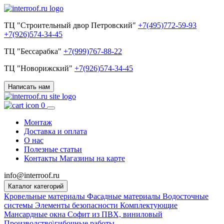
ТЦ "Строительный двор Петровский"
+7(495)772-59-93
+7(926)574-34-45
ТЦ "Бессарабка"
+7(999)767-88-22
ТЦ "Новорижский"
+7(926)574-34-45
Написать нам
0
Монтаж
Доставка и оплата
О нас
Полезные статьи
Контакты
Магазины на карте
info@interroof.ru
Каталог категорий
Кровельные материалы
Фасадные материалы
Водосточные
системы
Элементы безопасности
Комплектующие
Мансардные окна
Софит из ПВХ, виниловый
Производство\гибочные работы