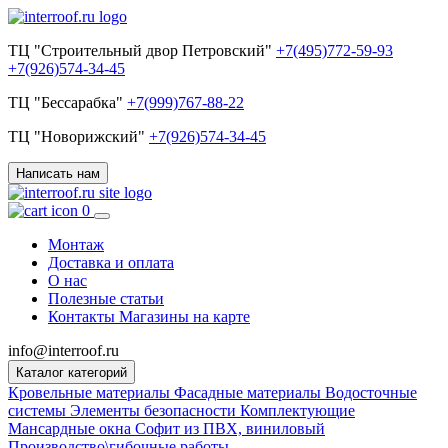
ТЦ "Строительный двор Петровский"
+7(495)772-59-93
+7(926)574-34-45
ТЦ "Бессарабка"
+7(999)767-88-22
ТЦ "Новорижский"
+7(926)574-34-45
Написать нам
0
Монтаж
Доставка и оплата
О нас
Полезные статьи
Контакты
Магазины на карте
info@interroof.ru
Каталог категорий
Кровельные материалы
Фасадные материалы
Водосточные
системы
Элементы безопасности
Комплектующие
Мансардные окна
Софит из ПВХ, виниловый
Производство\гибочные работы