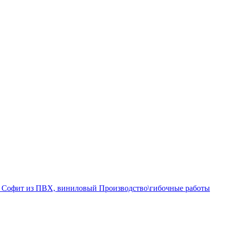
а
Софит из ПВХ, виниловый
Производство\гибочные работы