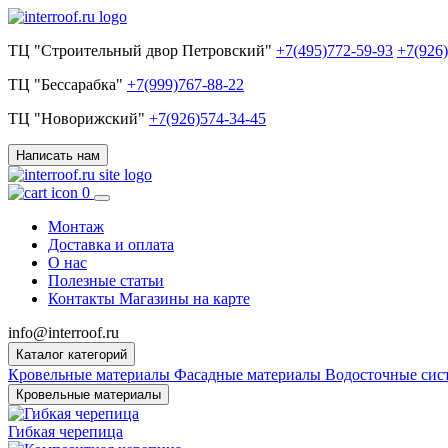
ТЦ "Строительный двор Петровский"
+7(495)772-59-93
+7(926
ТЦ "Бессарабка"
+7(999)767-88-22
ТЦ "Новорижский"
+7(926)574-34-45
Написать нам
0
Монтаж
Доставка и оплата
О нас
Полезные статьи
Контакты
Магазины на карте
info@interroof.ru
Каталог категорий
Кровельные материалы
Фасадные материалы
Водосточные си
Кровельные материалы
Гибкая черепица