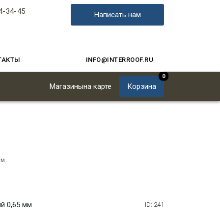
4-34-45
Написать нам
ТАКТЫ
INFO@INTERROOF.RU
0
Магазины
на карте
Корзина
мм
й 0,65 мм
ID: 241