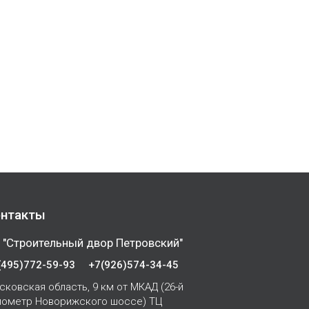
нтакты
 "Строительный двор Петровский"
(495)772-59-93
+7(926)574-34-45
сковская область, 9 км от МКАД (26-й
лометр Новорижского шоссе) ТЦ