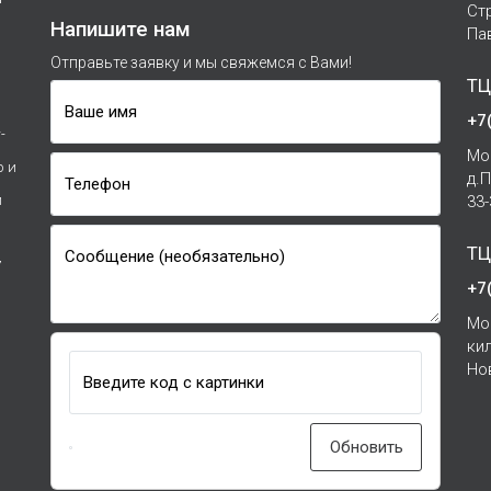
Ст
Напишите нам
Па
Отправьте заявку и мы свяжемся с Вами!
ТЦ
Ваше имя
+7
-
Мо
р и
д.
Телефон
и
33
ТЦ
Сообщение (необязательно)
7
+7
Мо
ки
Но
Введите код с картинки
Обновить