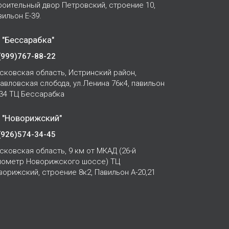
роительный двор Петровский, строение 10,
вильон Е-39.
 "Бессарабка"
(999)767-88-22
сковская область, Истринский район,
Павловская слобода, ул.Ленина 76к4, павильон
-34 ТЦ Бессарабка
 "Новорижский"
(926)574-34-45
сковская область, 9 км от МКАД (26-й
лометр Новорижского шоссе) ТЦ
ворижский, строение 8к2, Павильон А-20,21