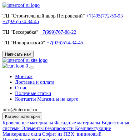
ТЦ "Строительный двор Петровский"
+7(495)772-59-93
+7(926)574-34-45
ТЦ "Бессарабка"
+7(999)767-88-22
ТЦ "Новорижский"
+7(926)574-34-45
Написать нам
0
Монтаж
Доставка и оплата
О нас
Полезные статьи
Контакты
Магазины на карте
info@interroof.ru
Каталог категорий
Кровельные материалы
Фасадные материалы
Водосточные
системы
Элементы безопасности
Комплектующие
Мансардные окна
Софит из ПВХ, виниловый
Производство\гибочные работы