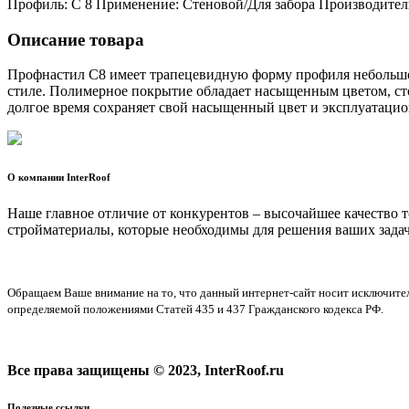
Профиль: С 8 Применение: Стеновой/Для забора Производитель
Описание товара
Профнастил C8 имеет трапецевидную форму профиля небольшой
стиле. Полимерное покрытие обладает насыщенным цветом, ст
долгое время сохраняет свой насыщенный цвет и эксплуатацио
О компании InterRoof
Наше главное отличие от конкурентов – высочайшее качество 
стройматериалы, которые необходимы для решения ваших задач
Обращаем Ваше внимание на то, что данный интернет-сайт носит исключите
определяемой положениями Статей 435 и 437 Гражданского кодекса РФ.
Все права защищены © 2023, InterRoof.ru
Полезные ссылки