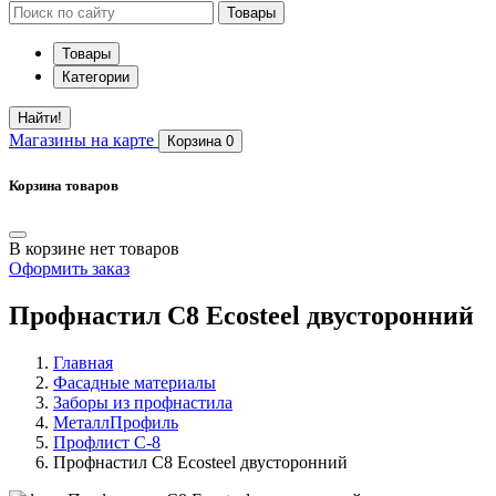
Товары
Товары
Категории
Найти!
Магазины
на карте
Корзина
0
Корзина товаров
В корзине нет товаров
Оформить заказ
Профнастил С8 Ecosteel двусторонний
Главная
Фасадные материалы
Заборы из профнастила
МеталлПрофиль
Профлист С-8
Профнастил С8 Ecosteel двусторонний