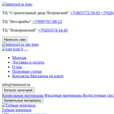
ТЦ "Строительный двор Петровский"
+7(495)772-59-93
+7(926
ТЦ "Бессарабка"
+7(999)767-88-22
ТЦ "Новорижский"
+7(926)574-34-45
Написать нам
0
Монтаж
Доставка и оплата
О нас
Полезные статьи
Контакты
Магазины на карте
info@interroof.ru
Каталог категорий
Кровельные материалы
Фасадные материалы
Водосточные си
Кровельные материалы
Гибкая черепица