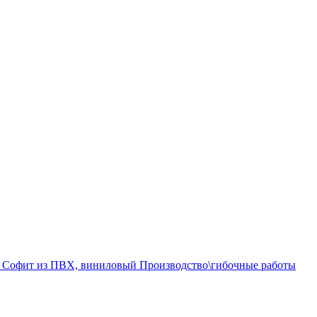
а
Софит из ПВХ, виниловый
Производство\гибочные работы