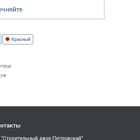
очняйте
Красный
епица
ков
нтакты
 "Строительный двор Петровский"