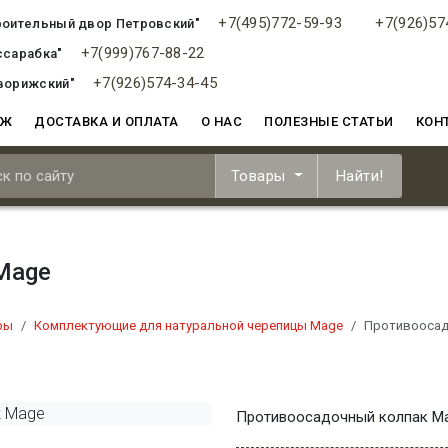
+7(495)772-59-93
+7(926)57
роительный двор Петровский"
+7(999)767-88-22
ссарабка"
+7(926)574-34-45
ворижский"
АЖ
ДОСТАВКА И ОПЛАТА
О НАС
ПОЛЕЗНЫЕ СТАТЬИ
КОН
Товары
Найти!
Mage
ры
Комплектующие для натуральной черепицы Mage
Противоосад
Противоосадочный колпак M