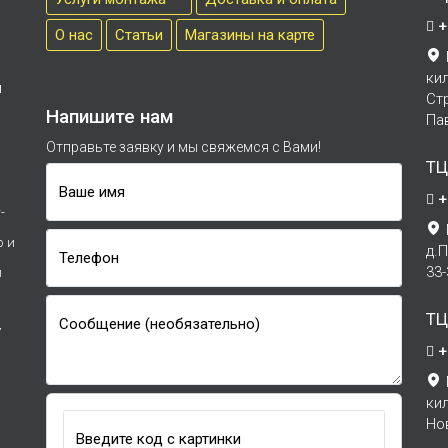
+
О нас
Cтатьи
Магазины на карте
ки
м
Ст
Напишите нам
Па
Отправьте заявку и мы свяжемся с Вами!
ТЦ
Ваше имя
+
-
р и
д.
Телефон
33
и
ТЦ
Сообщение (необязательно)
7
+
ки
Но
Введите код с картинки