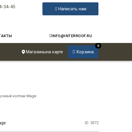
4-34-45
Написать нам
ТАКТЫ
INFO@INTERROOF.RU
0
Магазины
на карте
Корзина
очный колпак Mage
age
ID: 3572