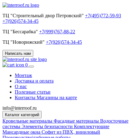
ТЦ "Строительный двор Петровский"
+7(495)772-59-93
+7(926)574-34-45
ТЦ "Бессарабка"
+7(999)767-88-22
ТЦ "Новорижский"
+7(926)574-34-45
Написать нам
0
Монтаж
Доставка и оплата
О нас
Полезные статьи
Контакты
Магазины на карте
info@interroof.ru
Каталог категорий
Кровельные материалы
Фасадные материалы
Водосточные
системы
Элементы безопасности
Комплектующие
Мансардные окна
Софит из ПВХ, виниловый
Производство\гибочные работы