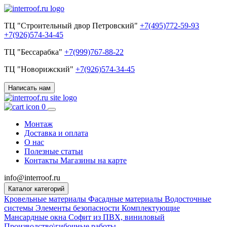
ТЦ "Строительный двор Петровский"
+7(495)772-59-93
+7(926)574-34-45
ТЦ "Бессарабка"
+7(999)767-88-22
ТЦ "Новорижский"
+7(926)574-34-45
Написать нам
0
Монтаж
Доставка и оплата
О нас
Полезные статьи
Контакты
Магазины на карте
info@interroof.ru
Каталог категорий
Кровельные материалы
Фасадные материалы
Водосточные
системы
Элементы безопасности
Комплектующие
Мансардные окна
Софит из ПВХ, виниловый
Производство\гибочные работы