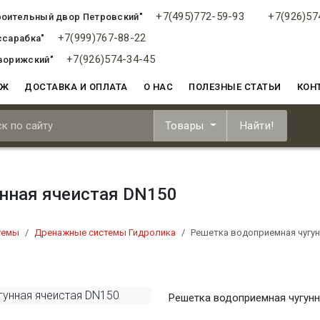
+7(495)772-59-93
+7(926)57
роительный двор Петровский"
+7(999)767-88-22
ссарабка"
+7(926)574-34-45
ворижский"
АЖ
ДОСТАВКА И ОПЛАТА
О НАС
ПОЛЕЗНЫЕ СТАТЬИ
КОН
Товары
Найти!
нная ячеистая DN150
темы
Дренажные системы Гидролика
Решетка водоприемная чугун
Решетка водоприемная чугунн