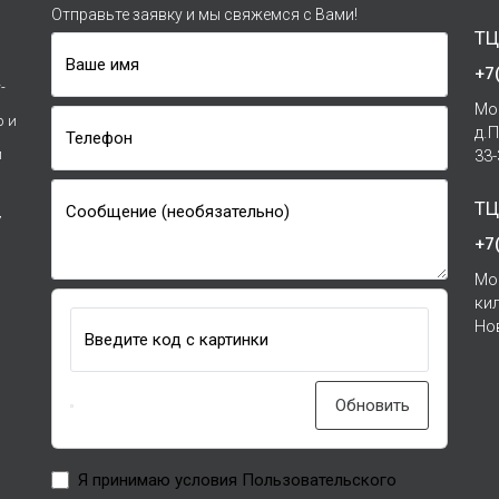
Отправьте заявку и мы свяжемся с Вами!
ТЦ
Ваше имя
+7
-
Мо
р и
д.
Телефон
и
33
ТЦ
Сообщение (необязательно)
7
+7
Мо
ки
Но
Введите код с картинки
Обновить
Я принимаю условия Пользовательского