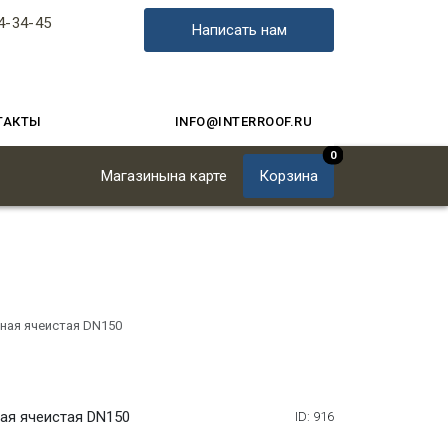
4-34-45
Написать нам
ТАКТЫ
INFO@INTERROOF.RU
0
Магазины
на карте
Корзина
ная ячеистая DN150
ая ячеистая DN150
ID: 916