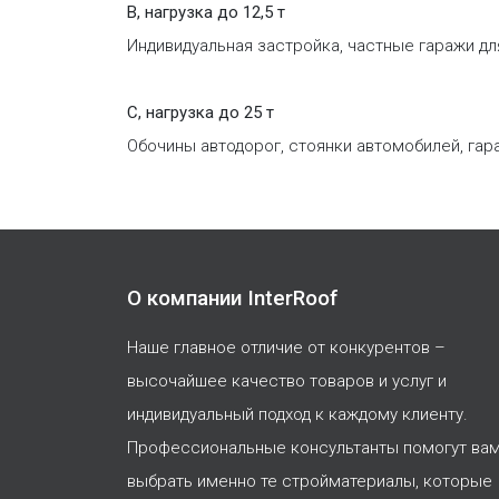
B, нагрузка до 12,5 т
Индивидуальная застройка, частные гаражи д
C, нагрузка до 25 т
Обочины автодорог, стоянки автомобилей, гар
О компании InterRoof
Наше главное отличие от конкурентов –
высочайшее качество товаров и услуг и
индивидуальный подход к каждому клиенту.
Профессиональные консультанты помогут ва
выбрать именно те стройматериалы, которые