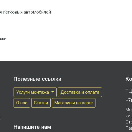
ля легковых автомобилей
ажи
Полезные ссылки
Ко
ТЦ
Услуги монтажа
Доставка и оплата
+7
О нас
Cтатьи
Магазины на карте
Мо
ки
м
Ст
Напишите нам
Па