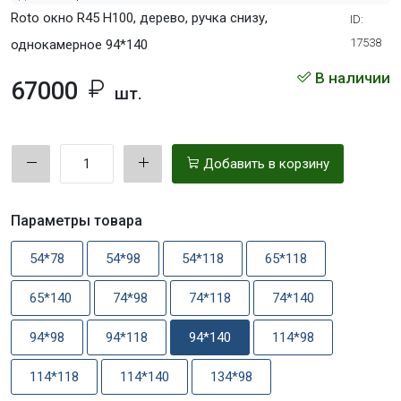
Roto окно R45 Н100, дерево, ручка снизу,
ID:
17538
однокамерное 94*140
В наличии
67000
шт.
Добавить в корзину
Параметры товара
54*78
54*98
54*118
65*118
65*140
74*98
74*118
74*140
94*98
94*118
94*140
114*98
114*118
114*140
134*98