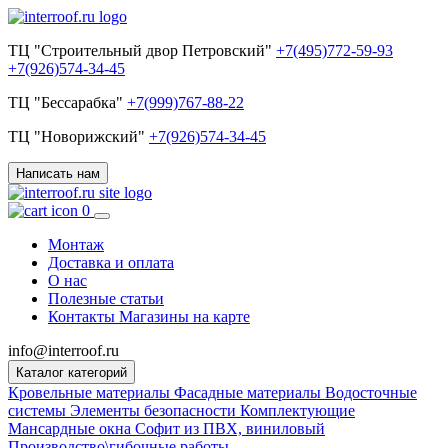
ТЦ "Строительный двор Петровский"
+7(495)772-59-93
+7(926)574-34-45
ТЦ "Бессарабка"
+7(999)767-88-22
ТЦ "Новорижский"
+7(926)574-34-45
Написать нам
0
Монтаж
Доставка и оплата
О нас
Полезные статьи
Контакты
Магазины на карте
info@interroof.ru
Каталог категорий
Кровельные материалы
Фасадные материалы
Водосточные
системы
Элементы безопасности
Комплектующие
Мансардные окна
Софит из ПВХ, виниловый
Производство\гибочные работы