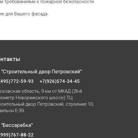
ыми требованиями к пожарной безопасности
ие для Вашего фасада.
нтакты
 "Строительный двор Петровский"
(495)772-59-93
+7(926)574-34-45
сковская область, 9 км от МКАД (26-й
лометр Новорижского шоссе) ТЦ
роительный двор Петровский, строение 10,
вильон Е-39.
 "Бессарабка"
(999)767-88-22