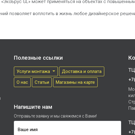
инг «ЭкоБрус GL» может применяться на объектах с повышенн
ений позволяет воплотить в жизнь любое дизайнерское решен
Полезные ссылки
Ко
ТЦ
Услуги монтажа
Доставка и оплата
+7
О нас
Cтатьи
Магазины на карте
Мо
ки
м
Ст
Напишите нам
Па
Отправьте заявку и мы свяжемся с Вами!
ТЦ
Ваше имя
+7