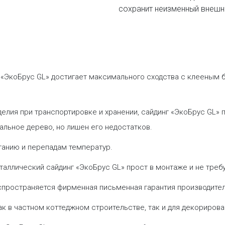
сохранит неизменный внешни
nt, «ЭкоБрус GL» достигает максимального сходства с клеены
елия при транспортировке и хранении, сайдинг «ЭкоБрус GL» 
альное дерево, но лишен его недостатков.
етанию и перепадам температур.
еталлический сайдинг «ЭкоБрус GL» прост в монтаже и не треб
аспространяется фирменная письменная гарантия производител
как в частном коттеджном строительстве, так и для декориро