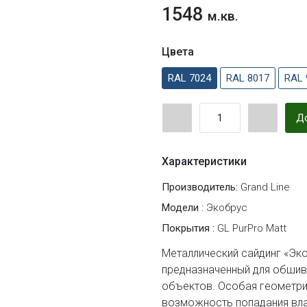
1548
м.кв.
Цвета
RAL 7024
RAL 8017
RAL 
До
Характеристики
Производитель:
Grand Line
Модели :
Экобрус
Покрытия :
GL PurPro Matt
Металлический сайдинг «Эко
предназначенный для обши
объектов. Особая геометри
возможность попадания влаг