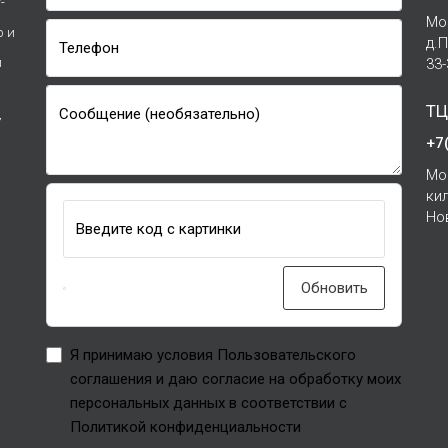
-
Мо
р и
д.
Телефон
и
33
ТЦ
Сообщение (необязательно)
7
+7
Мо
ки
Но
Введите код с картинки
Обновить
Я принимаю условия Пользовательского
соглашения и даю согласие на обработку моих
персональных данных в соответствии с
Политикой конфиденциальности