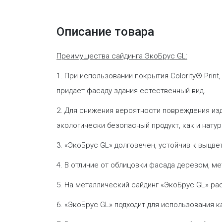
Описание товара
Преимущества сайдинга ЭкоБрус GL:
1. При использовании покрытия Colority® Pri
придает фасаду здания естественный вид.
2. Для снижения вероятности повреждения изд
экологически безопасный продукт, как и натур
3. «ЭкоБрус GL» долговечен, устойчив к выцв
4. В отличие от облицовки фасада деревом, м
5. На металлический сайдинг «ЭкоБрус GL» р
6. «ЭкоБрус GL» подходит для использования 