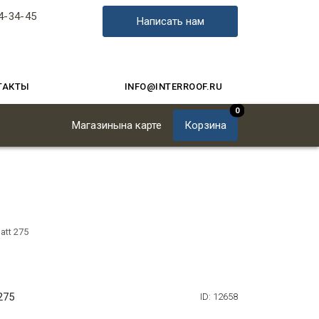
4-34-45
Написать нам
ТАКТЫ
INFO@INTERROOF.RU
0
Магазины
на карте
Корзина
att 275
275
ID: 12658