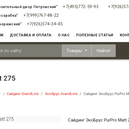
+7(495)772-59-93
+7(926)57
роительный двор Петровский"
+7(999)767-88-22
ссарабка"
+7(926)574-34-45
ворижский"
АЖ
ДОСТАВКА И ОПЛАТА
О НАС
ПОЛЕЗНЫЕ СТАТЬИ
КОН
Товары
Найти!
t 275
г
Сайдинг GrandLine
Экобрус GrandLine
Сайдинг ЭкоБрус PurPro M
Сайдинг ЭкоБрус PurPro Matt 