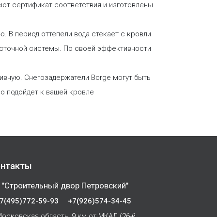
еют сертификат соответствия и изготовлены
. В период оттепели вода стекает с кровли
осточной системы. По своей эффективности
ивную. Снегозадержатели Borge могут быть
но подойдет к вашей кровле
нтакты
 "Строительный двор Петровский"
7(495)772-59-93
+7(926)574-34-45
осковская область, 9 км от МКАД (26-й