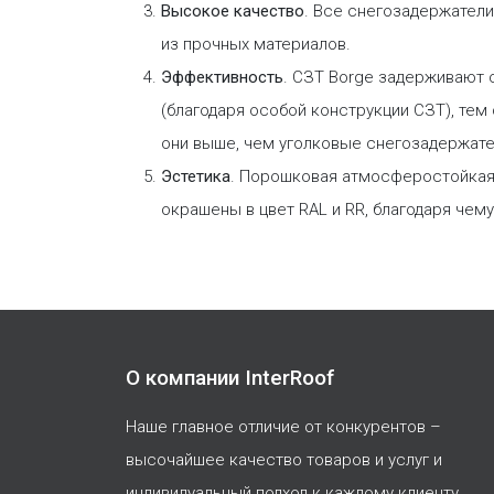
Высокое качество
. Все снегозадержател
из прочных материалов.
Эффективность
. СЗТ Borge задерживают 
(благодаря особой конструкции СЗТ), те
они выше, чем уголковые снегозадержате
Эстетика
. Порошковая атмосферостойкая 
окрашены в цвет RAL и RR, благодаря чем
О компании InterRoof
Наше главное отличие от конкурентов –
высочайшее качество товаров и услуг и
индивидуальный подход к каждому клиенту.