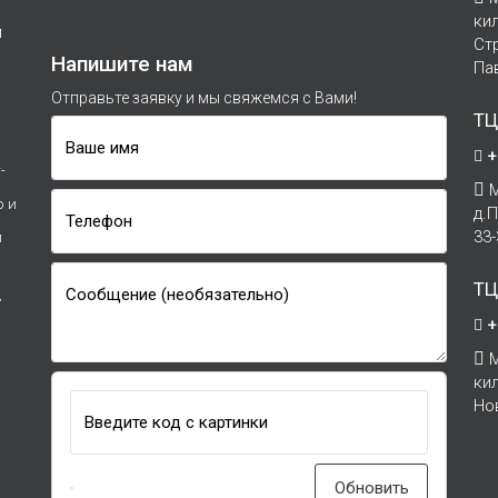
ки
м
Ст
Напишите нам
Па
Отправьте заявку и мы свяжемся с Вами!
ТЦ
Ваше имя
+
-
М
р и
д.
Телефон
33
и
ТЦ
Сообщение (необязательно)
7
+
М
ки
Но
Введите код с картинки
Обновить