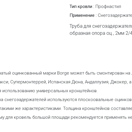
Тип кровли :
Профнастил
Применение :
Снегозадержат
Труба для снегозадержателя
образная опора оц., 2мм 2/
бчатый оцинкованный марки Borge может быть смонтирован на
и, Супермонтеррей, Испанская Дюна, Андаллузия, Джокер, а т
даря использованию универсальных кронштейнов.
тва снегозадержателей используются плоскоовальные оцинков
такими же характеристиками. Толщина кронштейнов составляе
ому для кровель большой площади рекомендуется применять не