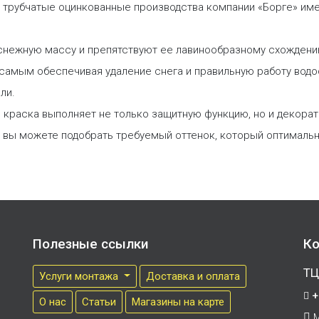
и трубчатые оцинкованные производства компании «Борге» им
снежную массу и препятствуют ее лавинообразному схождению
м самым обеспечивая удаление снега и правильную работу вод
ли.
краска выполняет не только защитную функцию, но и декорат
у вы можете подобрать требуемый оттенок, который оптималь
Полезные ссылки
Ко
ТЦ
Услуги монтажа
Доставка и оплата
+
О нас
Cтатьи
Магазины на карте
М