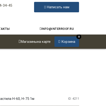
4-34-45
Написать нам
ТАКТЫ
INFO@INTERROOF.RU
0
Магазины
на карте
Корзина
стила Н-60, Н-75 1м
ID: 4211