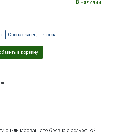
В наличии
н
Сосна глянец
Сосна
бавить в корзину
ль
ти оцилиндрованного бревна с рельефной