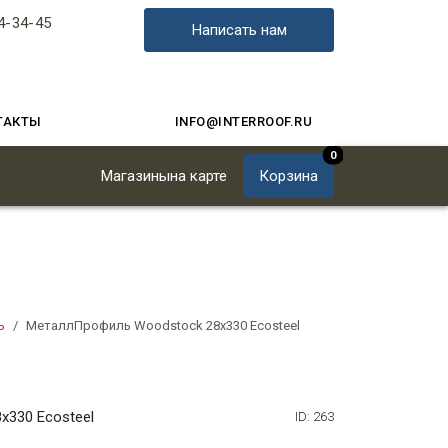
4-34-45
Написать нам
ТАКТЫ
INFO@INTERROOF.RU
0
Магазины
на карте
Корзина
ь
МеталлПрофиль Woodstock 28x330 Ecosteel
330 Ecosteel
ID: 263