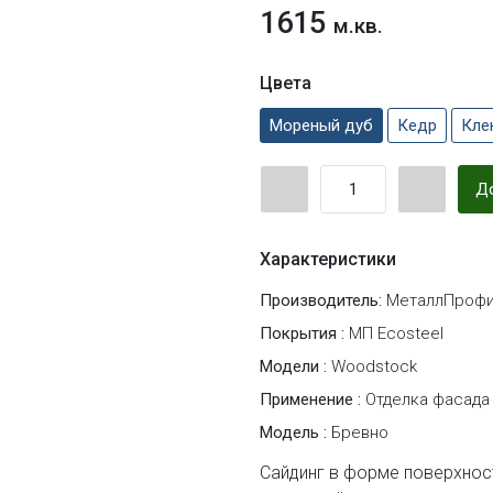
1615
м.кв.
Цвета
Мореный дуб
Кедр
Кле
До
Характеристики
Производитель:
МеталлПрофи
Покрытия :
МП Ecosteel
Модели :
Woodstock
Применение :
Отделка фасада
Модель :
Бревно
Сайдинг в форме поверхнос