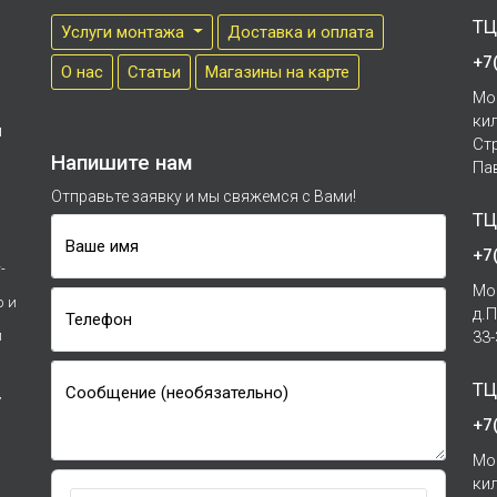
ТЦ
Услуги монтажа
Доставка и оплата
+7
О нас
Cтатьи
Магазины на карте
Мо
ки
м
Ст
Напишите нам
Па
Отправьте заявку и мы свяжемся с Вами!
ТЦ
Ваше имя
+7
-
Мо
р и
д.
Телефон
и
33
ТЦ
Сообщение (необязательно)
7
+7
Мо
ки