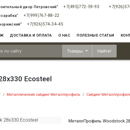
+7(495)772-59-93
+7(926)57
роительный двор Петровский"
+7(999)767-88-22
ссарабка"
+7(926)574-34-45
ворижский"
АЖ
ДОСТАВКА И ОПЛАТА
О НАС
ПОЛЕЗНЫЕ СТАТЬИ
КОН
Товары
Найти!
8x330 Ecosteel
г
Металлический сайдинг Металлпрофиль
Сайдинг Металлпрофил
МеталлПрофиль Woodstock 28x