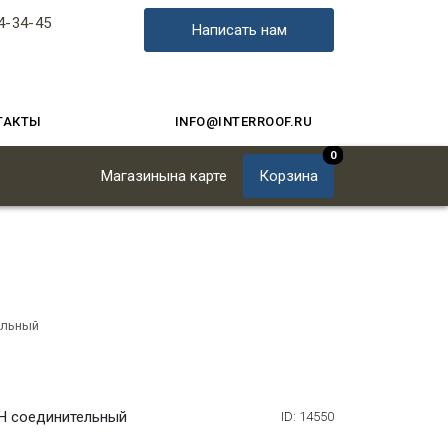
4-34-45
Написать нам
ТАКТЫ
INFO@INTERROOF.RU
0
Магазины
на карте
Корзина
ельный
 H соединительный
ID: 14550