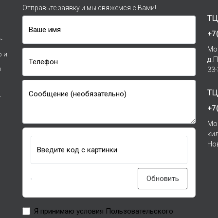
Отправьте заявку и мы свяжемся с Вами!
ТЦ
Ваше имя
+7
-
Мо
р и
д.
Телефон
и
33
ТЦ
Сообщение (необязательно)
7
+7
Мо
ки
Но
Введите код с картинки
Обновить
Я принимаю условия Пользовательского