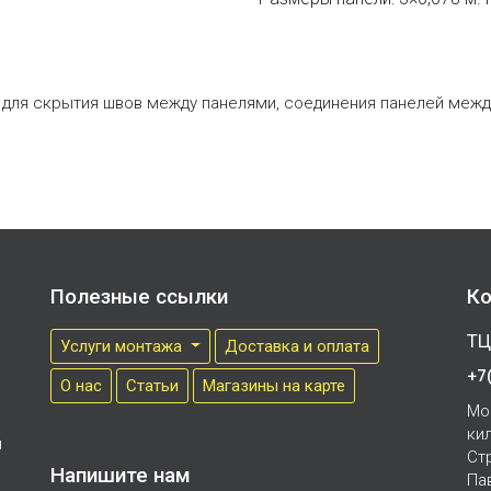
для скрытия швов между панелями, соединения панелей между
Полезные ссылки
Ко
ТЦ
Услуги монтажа
Доставка и оплата
+7
О нас
Cтатьи
Магазины на карте
Мо
ки
м
Ст
Напишите нам
Па