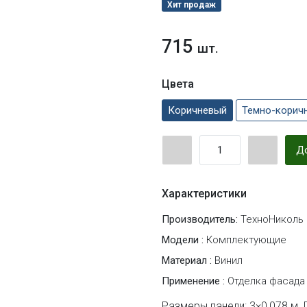
Хит продаж
715
шт.
Цвета
Коричневый
Темно-корич
До
Характеристики
Производитель:
ТехноНиколь
Модели :
Комплектующие
Материал :
Винил
Применение :
Отделка фасада
Размеры панели: 3×0,078 м. 