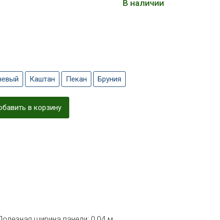
В наличии
невый
Каштан
Пекан
Бруния
бавить в корзину
Полезная ширина панели: 0,04 м.