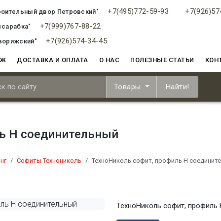
+7(495)772-59-93
+7(926)57
роительный двор Петровский"
+7(999)767-88-22
ссарабка"
+7(926)574-34-45
ворижский"
АЖ
ДОСТАВКА И ОПЛАТА
О НАС
ПОЛЕЗНЫЕ СТАТЬИ
КОН
Товары
Найти!
ь H соединительный
нг
Софиты Технониколь
ТехноНиколь софит, профиль H соединит
ТехноНиколь софит, профиль