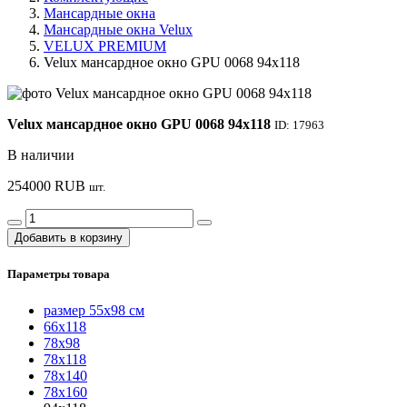
Мансардные окна
Мансардные окна Velux
VELUX PREМIUМ
Velux мансардное окно GPU 0068 94х118
Velux мансардное окно GPU 0068 94х118
ID: 17963
В наличии
254000
RUB
шт.
Добавить в корзину
Параметры товара
размер 55x98 см
66х118
78х98
78х118
78х140
78х160