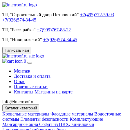
ТЦ "Строительный двор Петровский"
+7(495)772-59-93
+7(926)574-34-45
ТЦ "Бессарабка"
+7(999)767-88-22
ТЦ "Новорижский"
+7(926)574-34-45
Написать нам
0
Монтаж
Доставка и оплата
О нас
Полезные статьи
Контакты
Магазины на карте
info@interroof.ru
Каталог категорий
Кровельные материалы
Фасадные материалы
Водосточные
системы
Элементы безопасности
Комплектующие
Мансардные окна
Софит из ПВХ, виниловый
Производство\гибочные работы