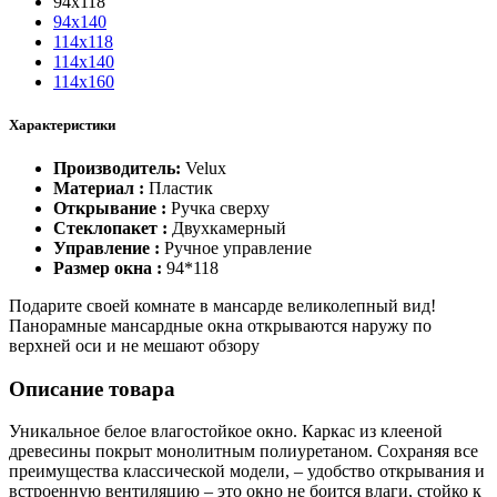
94х118
94х140
114х118
114х140
114х160
Характеристики
Производитель:
Velux
Материал :
Пластик
Открывание :
Ручка сверху
Стеклопакет :
Двухкамерный
Управление :
Ручное управление
Размер окна :
94*118
Подарите своей комнате в мансарде великолепный вид!
Панорамные мансардные окна открываются наружу по
верхней оси и не мешают обзору
Описание товара
Уникальное белое влагостойкое окно. Каркас из клееной
древесины покрыт монолитным полиуретаном. Сохраняя все
преимущества классической модели, – удобство открывания и
встроенную вентиляцию – это окно не боится влаги, стойко к