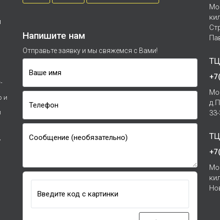
Мо
ки
м
Ст
Напишите нам
Па
Отправьте заявку и мы свяжемся с Вами!
ТЦ
Ваше имя
+7
-
Мо
р и
д.
Телефон
и
33
ТЦ
Сообщение (необязательно)
7
+7
Мо
ки
Но
Введите код с картинки