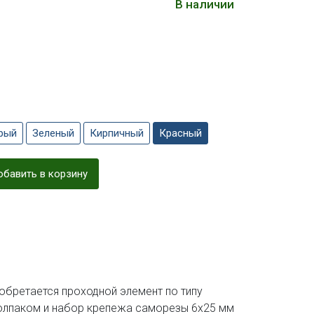
В наличии
рый
Зеленый
Кирпичный
Красный
бавить в корзину
обретается проходной элемент по типу
колпаком и набор крепежа саморезы 6х25 мм