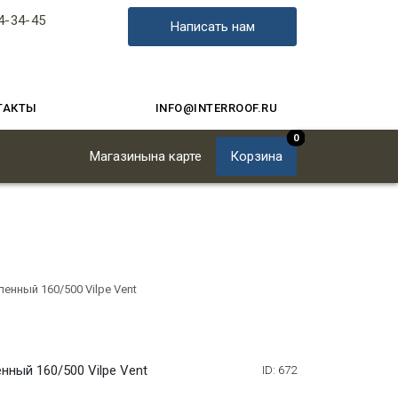
4-34-45
Написать нам
ТАКТЫ
INFO@INTERROOF.RU
0
Магазины
на карте
Корзина
енный 160/500 Vilpe Vent
ный 160/500 Vilpe Vent
ID: 672