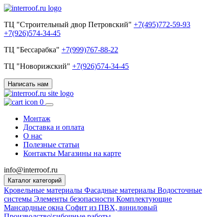
ТЦ "Строительный двор Петровский"
+7(495)772-59-93
+7(926)574-34-45
ТЦ "Бессарабка"
+7(999)767-88-22
ТЦ "Новорижский"
+7(926)574-34-45
Написать нам
0
Монтаж
Доставка и оплата
О нас
Полезные статьи
Контакты
Магазины на карте
info@interroof.ru
Каталог категорий
Кровельные материалы
Фасадные материалы
Водосточные
системы
Элементы безопасности
Комплектующие
Мансардные окна
Софит из ПВХ, виниловый
Производство\гибочные работы