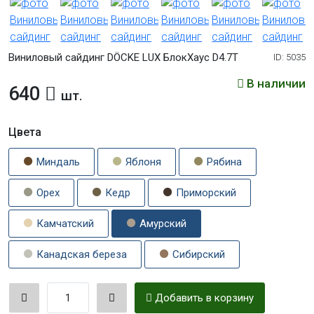
Виниловый сайдинг DÖCKE LUX БлокХаус D4.7T
ID: 5035
В наличии
640
шт.
Цвета
Миндаль
Яблоня
Рябина
Орех
Кедр
Приморский
Камчатский
Амурский
Канадская береза
Сибирский
Добавить в корзину