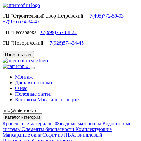
ТЦ "Строительный двор Петровский"
+7(495)772-59-93
+7(926)574-34-45
ТЦ "Бессарабка"
+7(999)767-88-22
ТЦ "Новорижский"
+7(926)574-34-45
Написать нам
0
Монтаж
Доставка и оплата
О нас
Полезные статьи
Контакты
Магазины на карте
info@interroof.ru
Каталог категорий
Кровельные материалы
Фасадные материалы
Водосточные
системы
Элементы безопасности
Комплектующие
Мансардные окна
Софит из ПВХ, виниловый
Производство\гибочные работы