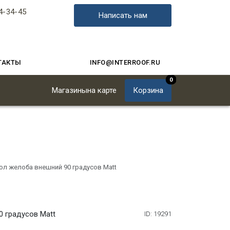
4-34-45
Написать нам
ТАКТЫ
INFO@INTERROOF.RU
0
Магазины
на карте
Корзина
гол желоба внешний 90 градусов Matt
0 градусов Matt
ID: 19291