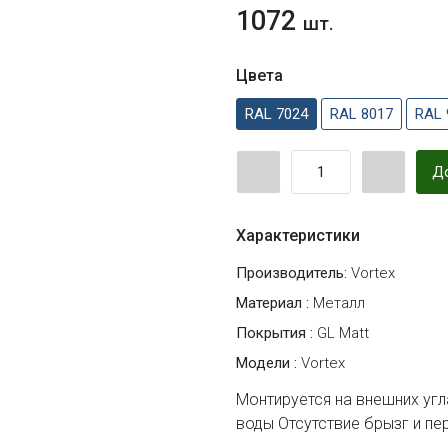
1072
шт.
Цвета
RAL 7024
RAL 8017
RAL 
До
Характеристики
Производитель:
Vortex
Материал :
Металл
Покрытия :
GL Matt
Модели :
Vortex
Монтируется на внешних угл
воды Отсутствие брызг и пе