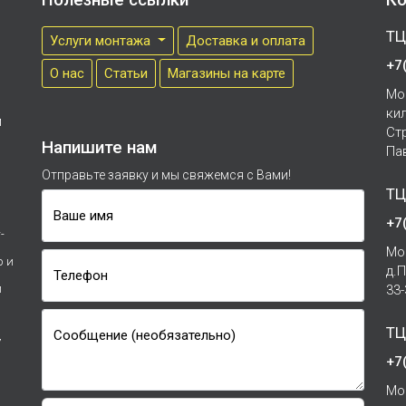
ТЦ
Услуги монтажа
Доставка и оплата
+7
О нас
Cтатьи
Магазины на карте
Мо
ки
м
Ст
Напишите нам
Па
Отправьте заявку и мы свяжемся с Вами!
ТЦ
Ваше имя
+7
-
Мо
р и
д.
Телефон
и
33
ТЦ
Сообщение (необязательно)
7
+7
Мо