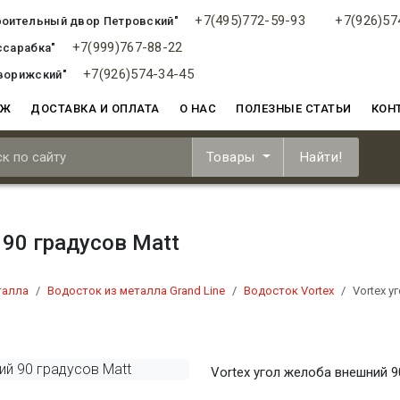
+7(495)772-59-93
+7(926)57
роительный двор Петровский"
+7(999)767-88-22
ссарабка"
+7(926)574-34-45
ворижский"
АЖ
ДОСТАВКА И ОПЛАТА
О НАС
ПОЛЕЗНЫЕ СТАТЬИ
КОН
Товары
Найти!
 90 градусов Matt
талла
Водосток из металла Grand Line
Водосток Vortex
Vortex у
Vortex угол желоба внешний 9