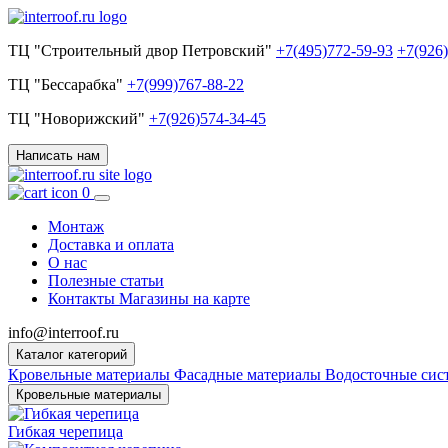
ТЦ "Строительный двор Петровский"
+7(495)772-59-93
+7(926
ТЦ "Бессарабка"
+7(999)767-88-22
ТЦ "Новорижский"
+7(926)574-34-45
Написать нам
0
Монтаж
Доставка и оплата
О нас
Полезные статьи
Контакты
Магазины на карте
info@interroof.ru
Каталог категорий
Кровельные материалы
Фасадные материалы
Водосточные си
Кровельные материалы
Гибкая черепица