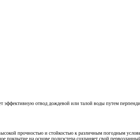
вает эффективную отвод дождевой или талой воды путем перпен
высокой прочностью и стойкостью к различным погодным условия
ое покрытие на основе полиэстера сохраняет свой первозданный