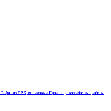
а
Софит из ПВХ, виниловый
Производство\гибочные работы