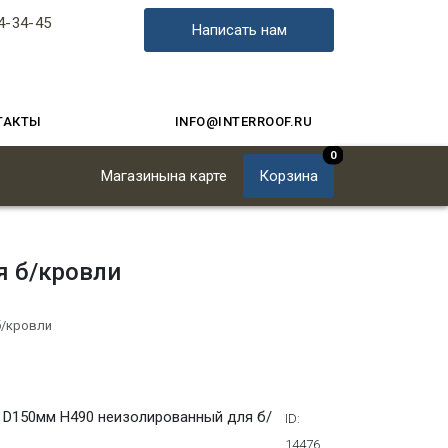
4-34-45
Написать нам
ТАКТЫ
INFO@INTERROOF.RU
0
Магазины
на карте
Корзина
я б/кровли
б/кровли
й D150мм Н490 неизолированный для б/
ID:
14476