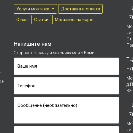
ТЦ
Услуги монтажа
Доставка и оплата
+7
О нас
Cтатьи
Магазины на карте
Мо
ки
м
Ст
Напишите нам
Па
Отправьте заявку и мы свяжемся с Вами!
ТЦ
Ваше имя
+7
-
Мо
р и
д.
Телефон
и
33
ТЦ
Сообщение (необязательно)
7
+7
Мо
ки