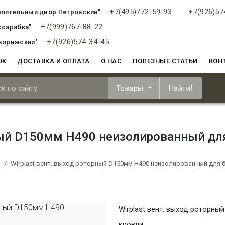
+7(495)772-59-93
+7(926)57
роительный двор Петровский"
+7(999)767-88-22
ссарабка"
+7(926)574-34-45
ворижский"
АЖ
ДОСТАВКА И ОПЛАТА
О НАС
ПОЛЕЗНЫЕ СТАТЬИ
КОН
Товары
Найти!
рный D150мм Н490 неизолированный дл
Wirplast вент. выход роторный D150мм Н490 неизолированный для 
Wirplast вент. выход роторны
кровли