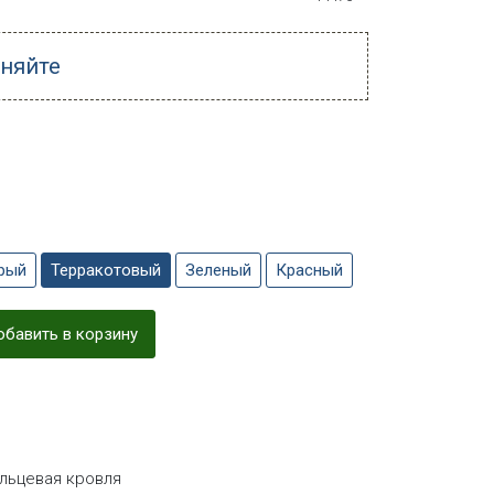
чняйте
рый
Терракотовый
Зеленый
Красный
бавить в корзину
альцевая кровля