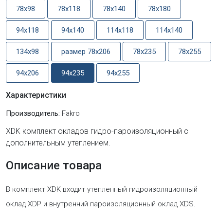
78x98
78x118
78x140
78x180
94x118
94x140
114x118
114x140
134x98
размер 78x206
78x235
78x255
94x206
94x235
94x255
Характеристики
Производитель:
Fakro
XDK комплект окладов гидро-пароизоляционный c
дополнительным утеплением.
Описание товара
В комплект XDK входит утепленный гидроизоляционный
оклад XDP и внутренний пароизоляционный оклад XDS.