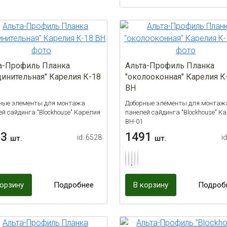
а-Профиль Планка
Альта-Профиль Планка
динительная" Карелия К-18
"околооконная" Карелия К
ВН
ные элементы для монтажа
Доборные элементы для монтаж
ей сайдинга "Blockhouse" Карелия
панелей сайдинга "Blockhouse" К
ВН-01
63
1491
id: 6528
i
шт.
шт.
корзину
Подробнее
В корзину
Подроб