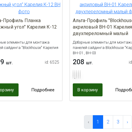
а-Профиль Планка
Альта-Профиль "Blockhous
ужный угол" Карелия К-12
акриловый BH-01 Карелия
двухпереломный малый
ные элементы для монтажа
Доборные элементы для монтаж
ей сайдинга "Blockhouse" Карелия
панелей сайдинга Blockhouse "Ка
ВН-01 , ВН-03
29
208
id: 6525
i
шт.
шт.
корзину
Подробнее
В корзину
Подроб
‹
1
2
3
›