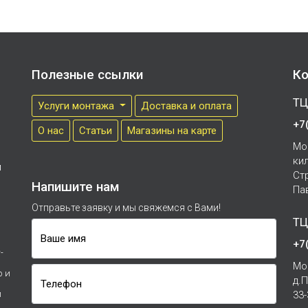
Полезные ссылки
Ко
ТЦ
Услуги монтажа
Доставка и оплата
+7
О нас
Cтатьи
Магазины на карте
Мо
ки
м
Ст
Напишите нам
Па
Отправьте заявку и мы свяжемся с Вами!
ТЦ
Ваше имя
+7
-
Мо
р и
д.
Телефон
и
33