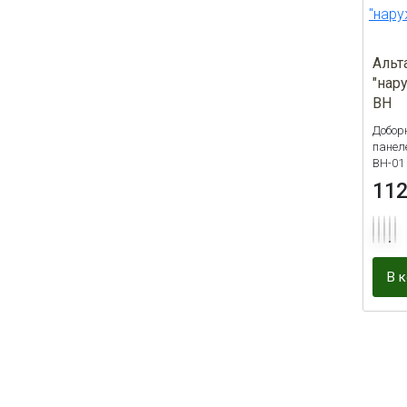
Серо-зеленый
1
Слоновая кость
1
Альт
Сноу
1
"нар
Сэнд
ВН
1
Добор
Фиолетовый
1
панел
ВН-01
Форест
1
11
Ясень
14
В 