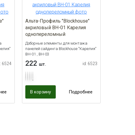
e"
Альта-Профиль "Blockhouse"
акриловый BH-01 Карелия
однопереломный
а
Доборные элементы для монтажа
релия"
панелей сайдинга Blockhouse "Карелия"
ВН-01 , ВН-03
222
d: 6524
id: 6523
шт.
нее
В корзину
Подробнее