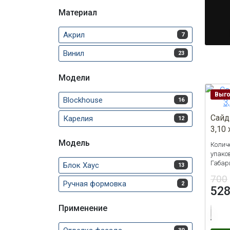
Материал
Акрил
7
Винил
23
Модели
Выго
Blockhouse
16
Сайд
Карелия
12
3,10
Модель
Колич
упаков
Габар
Блок Хаус
13
700
Ручная формовка
2
52
Применение