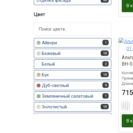
Отделка фасада
30
В 
Цвет
Айвори
1
Бежевый
10
Альт
BH-0
Белый
2
Колле
Бук
14
Приме
Длина
Дуб-светлый
9
71
Земляничный салатовый
1
Золотистый
10
Каштан
14
В 
Коричневый
2