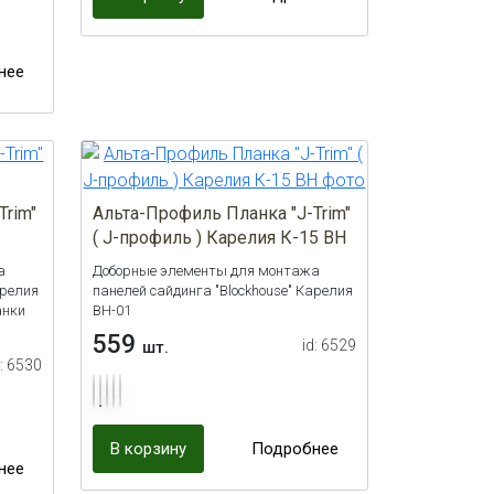
нее
Trim"
Альта-Профиль Планка "J-Trim"
( J-профиль ) Карелия К-15 ВН
а
Доборные элементы для монтажа
арелия
панелей сайдинга "Blockhouse" Карелия
анки
ВН-01
559
id: 6529
шт.
d: 6530
В корзину
Подробнее
нее