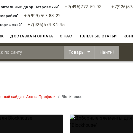
+7(495)772-59-93
+7(926)57
роительный двор Петровский"
+7(999)767-88-22
ссарабка"
+7(926)574-34-45
ворижский"
АЖ
ДОСТАВКА И ОПЛАТА
О НАС
ПОЛЕЗНЫЕ СТАТЬИ
КОН
Товары
Найти!
овый сайдинг Альта-Профиль
Blockhouse