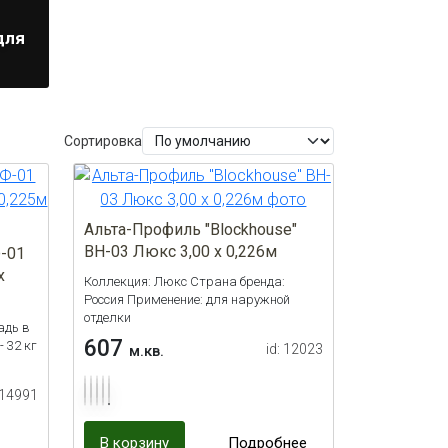
для
Сортировка
Альта-Профиль "Blockhouse"
BH-03 Люкс 3,00 x 0,226м
-01
х
Коллекция: Люкс Страна бренда:
Россия Применение: для наружной
отделки
адь в
607
- 32 кг
id: 12023
м.кв.
 14991
В корзину
Подробнее