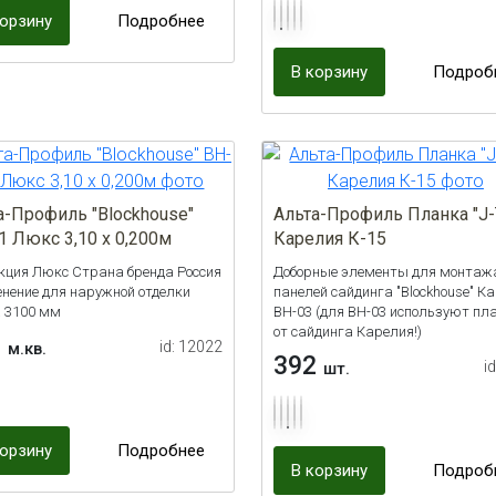
корзину
Подробнее
В корзину
Подроб
а-Профиль "Blockhouse"
Альта-Профиль Планка "J-
1 Люкс 3,10 x 0,200м
Карелия К-15
кция Люкс Страна бренда Россия
Доборные элементы для монтаж
нение для наружной отделки
панелей сайдинга "Blockhouse" К
 3100 мм
ВН-03 (для ВН-03 используют пл
от сайдинга Карелия!)
5
id: 12022
м.кв.
392
i
шт.
корзину
Подробнее
В корзину
Подроб