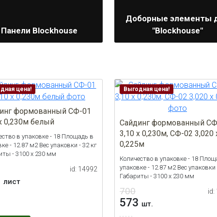
Доборные элементы 
Панели Blockhouse
"Blockhouse"
дная цена!
Выгодная цена!
инг формованный СФ-01
 х 0,230м белый
Сайдинг формованный СФ
3,10 х 0,230м, СФ-02 3,020 
ество в упаковке - 18 Площадь в
0,225м
ке - 12.87 м2 Вес упаковки - 32 кг
иты - 3100 x 230 мм
Количество в упаковке - 18 Площ
упаковке - 12.87 м2 Вес упаковки 
id: 14992
Габариты - 3100 x 230 мм
8
лист
700
id:
573
шт.