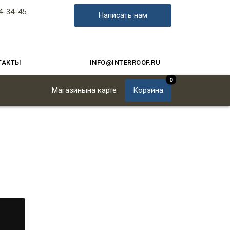
4-34-45
Написать нам
ТАКТЫ
INFO@INTERROOF.RU
0
Магазины
на карте
Корзина