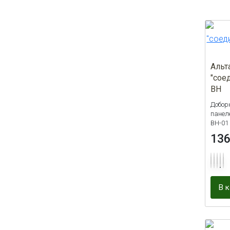
Красно-Коричневый
8
Кремовый
2
Лимонный
1
Олива
Альт
1
"сое
Ольха
14
ВН
Орех
13
Добор
панел
Орех темный
8
ВН-01
13
Персик
7
Персиковый
2
Песочный
1
В 
Розовый
1
Серо-голубой
1