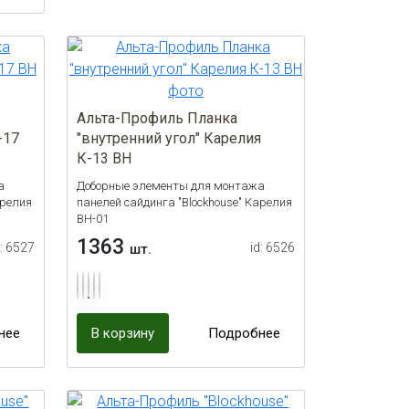
Альта-Профиль Планка
-17
"внутренний угол" Карелия
К-13 ВН
а
Доборные элементы для монтажа
арелия
панелей сайдинга "Blockhouse" Карелия
ВН-01
1363
d: 6527
id: 6526
шт.
нее
В корзину
Подробнее