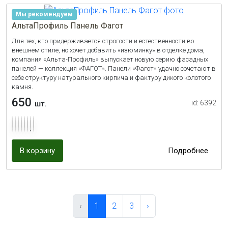
Мы рекомендуем
АльтаПрофиль Панель Фагот
Для тех, кто придерживается строгости и естественности во
внешнем стиле, но хочет добавить «изюминку» в отделке дома,
компания «Альта-Профиль» выпускает новую серию фасадных
панелей — коллекция «ФАГОТ». Панели «Фагот» удачно сочетают в
себе структуру натурального кирпича и фактуру дикого колотого
камня.
650
id: 6392
шт.
В корзину
Подробнее
‹
1
2
3
›