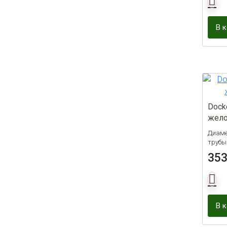
Серый
15
Темно-коричневый
16
В 
Шоколад
38
Dock
жело
Диаме
трубы
35
В 