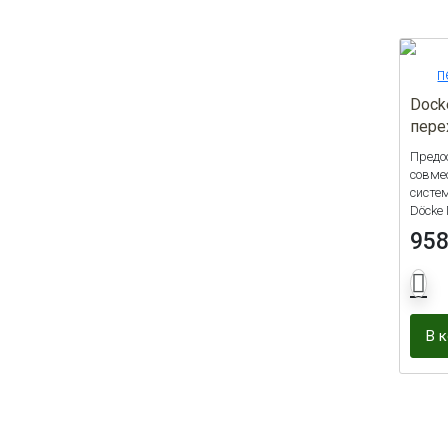
Dock
пере
Предо
совме
систе
Döcke
95
В 