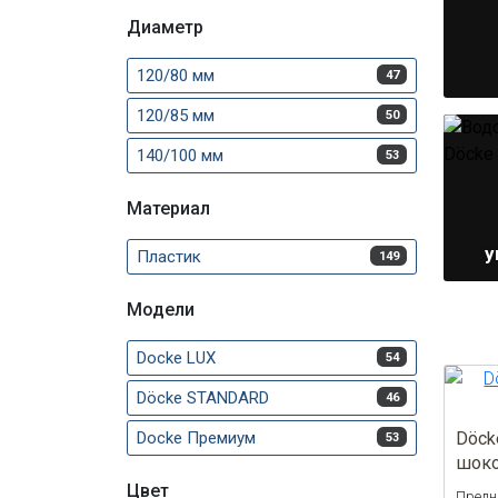
Диаметр
120/80 мм
47
120/85 мм
50
140/100 мм
53
Материал
у
Пластик
149
Модели
Docke LUX
54
Döcke STANDARD
46
Docke Премиум
Döck
53
шок
Цвет
Предн