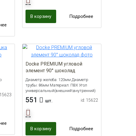
В корзину
Подробнее
нее
Docke PREMIUM угловой
элемент 90° шоколад
р
Диаметр желоба: 120мм Диаметр
трубы: 86мм Материал: ПВХ Угол
универсальный(внешний\внутренний)
 15623
551
id: 15622
шт.
нее
В корзину
Подробнее