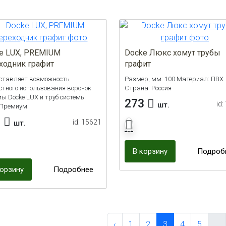
e LUX, PREMIUM
Docke Люкс хомут трубы
ходник графит
графит
ставляет возможность
Размер, мм: 100 Материал: ПВХ
стного использования воронок
Страна: Россия
мы Döcke LUX и труб системы
273
id:
шт.
 Премиум.
8
id: 15621
шт.
В корзину
Подроб
корзину
Подробнее
‹
1
2
3
4
5
…