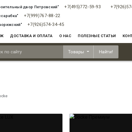
+7(495)772-59-93
+7(926)57
роительный двор Петровский"
+7(999)767-88-22
ссарабка"
+7(926)574-34-45
ворижский"
АЖ
ДОСТАВКА И ОПЛАТА
О НАС
ПОЛЕЗНЫЕ СТАТЬИ
КОН
Товары
Найти!
ocke