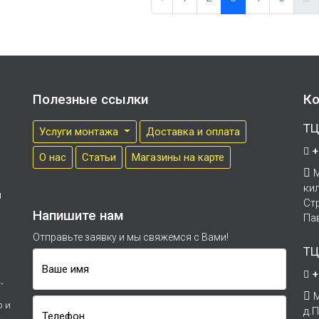
Полезные ссылки
Ко
ТЦ
Услуги монтажа
Доставка и оплата
+
О нас
Cтатьи
Магазины на карте
М
ки
м
Ст
Напишите нам
Па
Отправьте заявку и мы свяжемся с Вами!
ТЦ
Ваше имя
+
-
М
р и
д.
Телефон