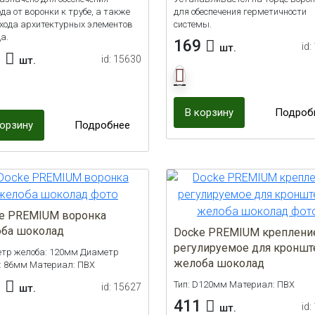
да от воронки к трубе, а также
для обеспечения герметичности
бхода архитектурных элементов
системы.
а.
169
id:
шт.
7
id: 15630
шт.
В корзину
Подроб
корзину
Подробнее
e PREMIUM воронка
ба шоколад
Docke PREMIUM креплени
регулируемое для кроншт
тр желоба: 120мм Диаметр
желоба шоколад
: 86мм Материал: ПВХ
9
Тип: D120мм Материал: ПВХ
id: 15627
шт.
411
id:
шт.