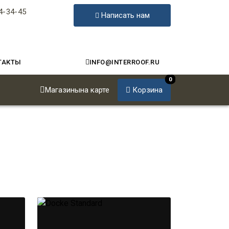
4-34-45
Написать нам
ТАКТЫ
INFO@INTERROOF.RU
0
Магазины
на карте
Корзина