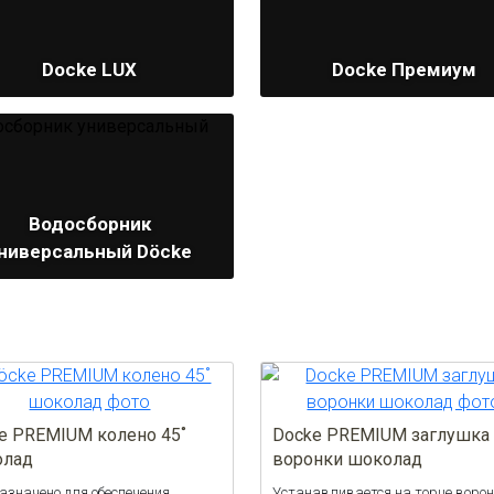
Docke LUX
Docke Премиум
Водосборник
ниверсальный Döcke
e PREMIUM колено 45˚
Docke PREMIUM заглушка
олад
воронки шоколад
азначено для обеспечения
Устанавливается на торце воро