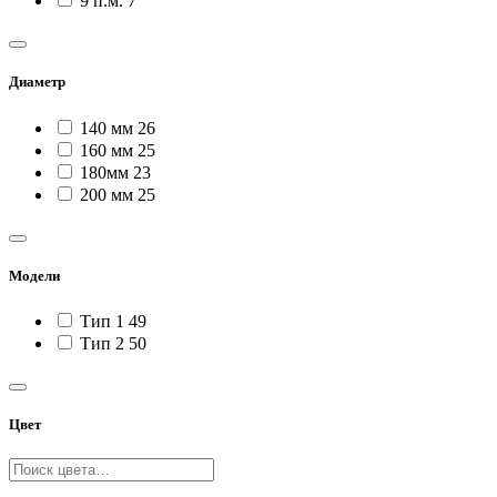
9 п.м.
7
Диаметр
140 мм
26
160 мм
25
180мм
23
200 мм
25
Модели
Тип 1
49
Тип 2
50
Цвет