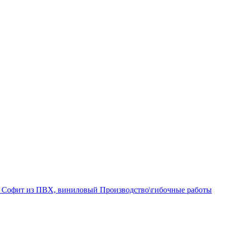
а
Софит из ПВХ, виниловый
Производство\гибочные работы