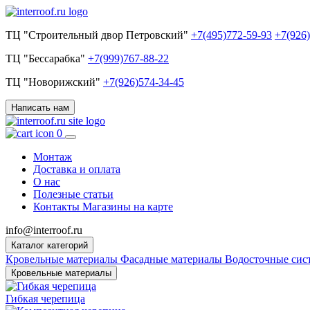
ТЦ "Строительный двор Петровский"
+7(495)772-59-93
+7(926
ТЦ "Бессарабка"
+7(999)767-88-22
ТЦ "Новорижский"
+7(926)574-34-45
Написать нам
0
Монтаж
Доставка и оплата
О нас
Полезные статьи
Контакты
Магазины на карте
info@interroof.ru
Каталог категорий
Кровельные материалы
Фасадные материалы
Водосточные си
Кровельные материалы
Гибкая черепица