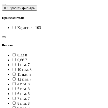
✕
Сбросить фильтры
Производители
Керастиль
103
Высота
0,33
8
0,66
7
1 п.м.
7
10 п.м.
8
11 п.м.
8
12 п.м.
7
4 п.м.
8
5 п.м.
8
6 п.м.
8
7 п.м.
7
8 п.м.
8