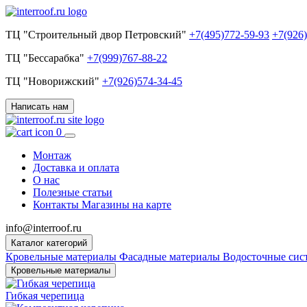
ТЦ "Строительный двор Петровский"
+7(495)772-59-93
+7(926
ТЦ "Бессарабка"
+7(999)767-88-22
ТЦ "Новорижский"
+7(926)574-34-45
Написать нам
0
Монтаж
Доставка и оплата
О нас
Полезные статьи
Контакты
Магазины на карте
info@interroof.ru
Каталог категорий
Кровельные материалы
Фасадные материалы
Водосточные си
Кровельные материалы
Гибкая черепица