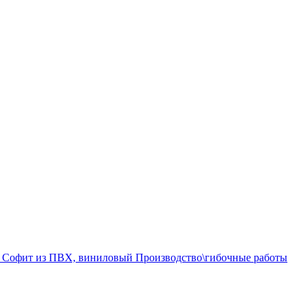
а
Софит из ПВХ, виниловый
Производство\гибочные работы