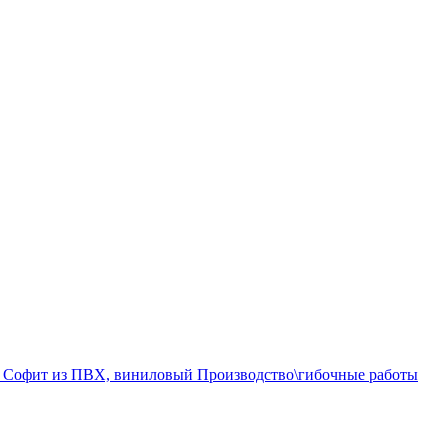
а
Софит из ПВХ, виниловый
Производство\гибочные работы