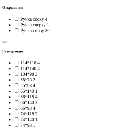
Открывание
Ручка сбоку
4
Ручка сверху
1
Ручка снизу
20
Размер окна
114*118
4
114*140
4
134*98
3
55*78
2
55*98
4
65*140
1
66*118
4
66*140
3
66*98
4
74*118
2
74*140
1
74*98
1