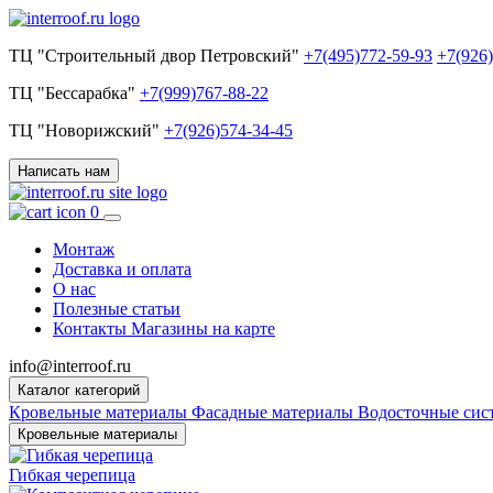
ТЦ "Строительный двор Петровский"
+7(495)772-59-93
+7(926
ТЦ "Бессарабка"
+7(999)767-88-22
ТЦ "Новорижский"
+7(926)574-34-45
Написать нам
0
Монтаж
Доставка и оплата
О нас
Полезные статьи
Контакты
Магазины на карте
info@interroof.ru
Каталог категорий
Кровельные материалы
Фасадные материалы
Водосточные си
Кровельные материалы
Гибкая черепица