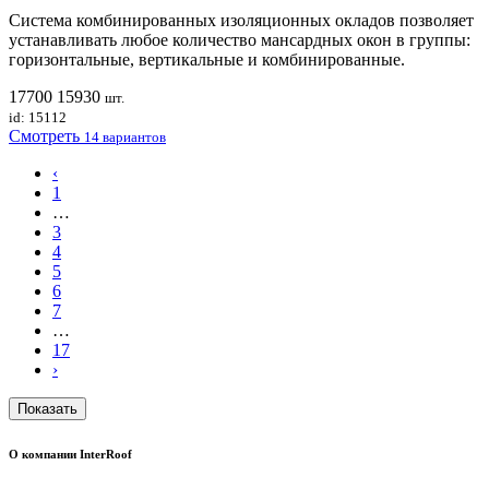
​Система комбинированных изоляционных окладов позволяет
устанавливать любое количество мансардных окон в группы:
горизонтальные, вертикальные и комбинированные.
17700
15930
шт.
id: 15112
Смотреть
14 вариантов
‹
1
…
3
4
5
6
7
…
17
›
Показать
О компании InterRoof