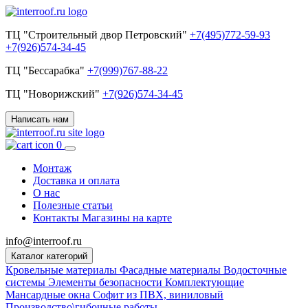
ТЦ "Строительный двор Петровский"
+7(495)772-59-93
+7(926)574-34-45
ТЦ "Бессарабка"
+7(999)767-88-22
ТЦ "Новорижский"
+7(926)574-34-45
Написать нам
0
Монтаж
Доставка и оплата
О нас
Полезные статьи
Контакты
Магазины на карте
info@interroof.ru
Каталог категорий
Кровельные материалы
Фасадные материалы
Водосточные
системы
Элементы безопасности
Комплектующие
Мансардные окна
Софит из ПВХ, виниловый
Производство\гибочные работы