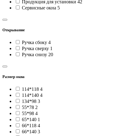
Продукция для установки
42
Сервисные окна
5
Открывание
Ручка сбоку
4
Ручка сверху
1
Ручка снизу
20
Размер окна
114*118
4
114*140
4
134*98
3
55*78
2
55*98
4
65*140
1
66*118
4
66*140
3