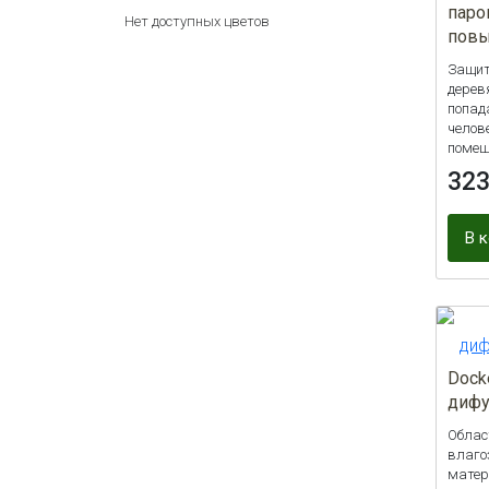
паро
Нет доступных цветов
повы
Защит
дерев
попад
челов
помещ
32
В 
Dock
дифу
Облас
влаго
матер