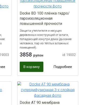
Docke ВD 100 плёнка гидро/
пароизоляционная
повышенной прочности
Защита утеплителя и несущих
и,
деревянных конструкций от влаги,
ние
попадающей изнутри дома (дыхание
ых
человека, пар из тёплых влажных
помещений).
3858
 19003
id: 19002
рулон
нее
В корзину
Подробнее
Docke AТ 90 мембрана