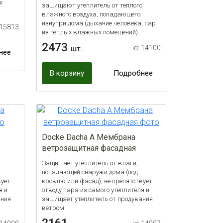
х
защищают утеплитель от теплого
влажного воздуха, попадающего
изнутри дома (дыхание человека, пар
 15813
из теплых влажных помещений).
2473
id: 14100
шт.
нее
В корзину
Подробнее
Docke Dacha A Мембрана
ветрозащитная фасадная
Защищает утеплитель от влаги,
попадающей снаружи дома (под
вует
кровлю или фасад), не препятствует
я и
отводу пара из самого утеплителя и
ания
защищает утеплитель от продувания
ветром.