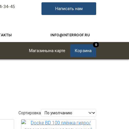
4-34-45
Написать нам
ТАКТЫ
INFO@INTERROOF.RU
0
Магазины
на карте
Корзина
Сортировка