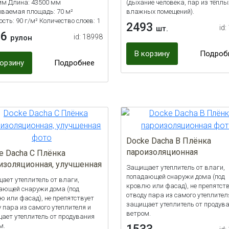
мм Длина: 43500 мм
(дыхание человека, пар из тёплы
ваемая площадь: 70 м²
влажных помещений).
сть: 90 г/м² Количество слоев: 1
2493
id:
шт.
76
id: 18998
рулон
В корзину
Подроб
корзину
Подробнее
Docke Dacha B Плёнка
пароизоляционная
e Dacha C Плёнка
изоляционная, улучшенная
Защищает утеплитель от влаги,
попадающей снаружи дома (под
ает утеплитель от влаги,
кровлю или фасад), не препятст
ающей снаружи дома (под
отводу пара из самого утеплител
ю или фасад), не препятствует
защищает утеплитель от продув
у пара из самого утеплителя и
ветром.
ает утеплитель от продувания
м.