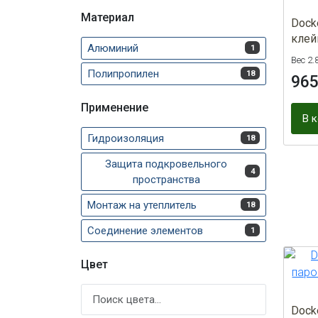
Материал
Dock
клей
Алюминий
1
Вес 2.
Полипропилен
18
96
Применение
В 
Гидроизоляция
18
Защита подкровельного
4
пространства
Монтаж на утеплитель
18
Соединение элементов
1
Цвет
Dock