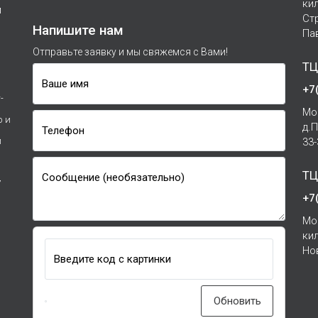
ки
м
Ст
Напишите нам
Па
Отправьте заявку и мы свяжемся с Вами!
ТЦ
Ваше имя
+7
-
Мо
р и
д.
Телефон
и
33
ТЦ
Сообщение (необязательно)
7
+7
Мо
ки
Но
Введите код с картинки
Обновить