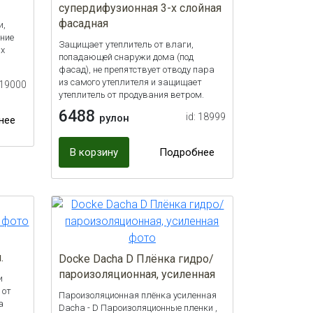
супердифузионная 3-х слойная
фасадная
и,
ние
Защищает утеплитель от влаги,
ых
попадающей снаружи дома (под
фасад), не препятствует отводу пара
из самого утеплителя и защищает
 19000
утеплитель от продувания ветром.
6488
id: 18999
рулон
нее
В корзину
Подробнее
.
Docke Dacha D Плёнка гидро/
пароизоляционная, усиленная
и
 от
Пароизоляционная плёнка усиленная
а
Dacha - D Пароизоляционные пленки ,