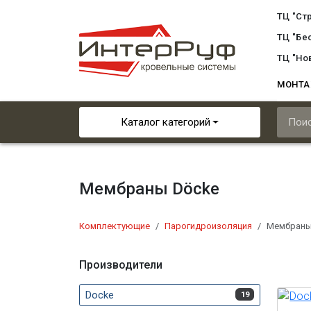
ТЦ "Ст
ТЦ "Бе
ТЦ "Но
МОНТ
Каталог категорий
Мембраны Döcke
Комплектующие
Парогидроизоляция
Мембраны
Производители
Docke
19