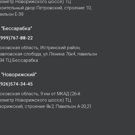
лометр Новорижского шоссе) ТЦ
роительный двор Петровский, строение 10,
вильон Е-39.
 "Бессарабка"
(999)767-88-22
сковская область, Истринский район,
Павловская слобода, ул.Ленина 76к4, павильон
-34 ТЦ Бессарабка
 "Новорижский"
(926)574-34-45
сковская область, 9 км от МКАД (26-й
лометр Новорижского шоссе) ТЦ
ворижский, строение 8к2, Павильон А-20,21