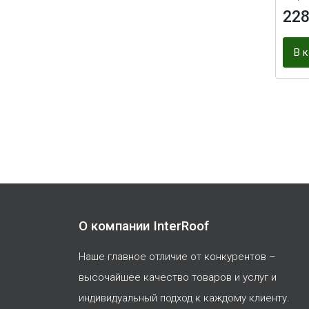
22
В 
О компании InterRoof
Наше главное отличие от конкурентов –
высочайшее качество товаров и услуг и
индивидуальный подход к каждому клиенту.