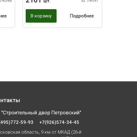
2161
 14098
id: 14097
шт.
нее
В корзину
Подробнее
нтакты
 "Строительный двор Петровский"
(495)772-59-93
+7(926)574-34-45
сковская область, 9 км от МКАД (26-й