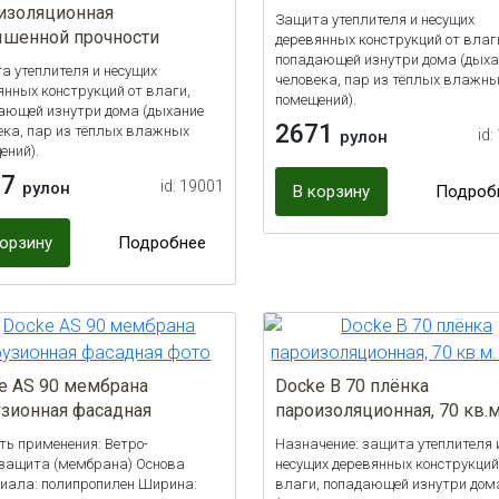
изоляционная
Защита утеплителя и несущих
шенной прочности
деревянных конструкций от влаг
попадающей изнутри дома (дыха
а утеплителя и несущих
человека, пар из тёплых влажн
янных конструкций от влаги,
помещений).
ающей изнутри дома (дыхание
2671
ека, пар из тёплых влажных
id:
рулон
ений).
37
id: 19001
рулон
В корзину
Подроб
корзину
Подробнее
e AS 90 мембрана
Docke B 70 плёнка
зионная фасадная
пароизоляционная, 70 кв.м
ть применения: Ветро-
Назначение: защита утеплителя 
защита (мембрана) Основа
несущих деревянных конструкций
иала: полипропилен Ширина:
влаги, попадающей изнутри дом