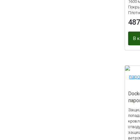
1600 
Покры
Плотно
48
В 
Dock
паро
Защищ
попад
кровл
отвод
защищ
ветро