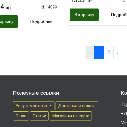
1533
id:
шт.
84
id: 14099
шт.
В корзину
Подроб
корзину
Подробнее
‹
1
2
›
Полезные ссылки
Ко
ТЦ
Услуги монтажа
Доставка и оплата
+7
О нас
Cтатьи
Магазины на карте
Мо