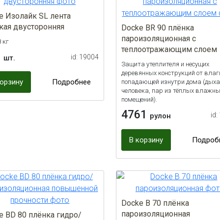
e Изолайк SL лента
кая двусторонняя
Docke ВR 90 плёнка
пароизоляционная с
8 кг
теплоотражающим слоем
5
id: 19004
шт.
Защита утеплителя и несущих
деревянных конструкций от влаг
корзину
Подробнее
попадающей изнутри дома (дыха
человека, пар из тёплых влажн
помещений).
4761
id:
рулон
В корзину
Подроб
Docke В 70 плёнка
пароизоляционная
e ВD 80 плёнка гидро/