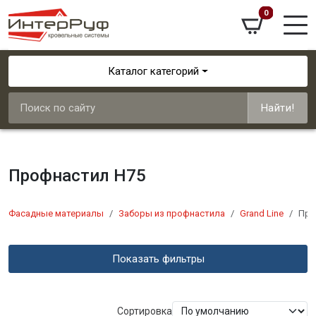
0
Каталог категорий
Найти!
Профнастил Н75
Фасадные материалы
Заборы из профнастила
Grand Line
Про
Показать фильтры
Сортировка