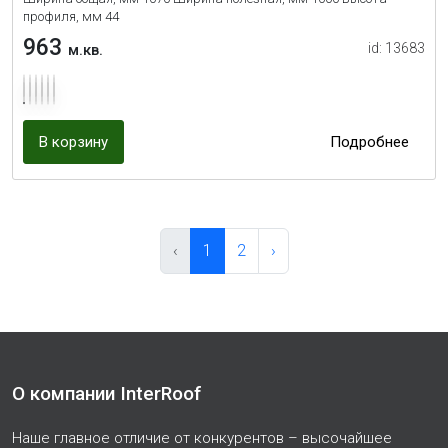
профиля, мм 44
963
id: 13683
м.кв.
В корзину
Подробнее
‹
1
2
›
О компании InterRoof
Наше главное отличие от конкурентов – высочайшее