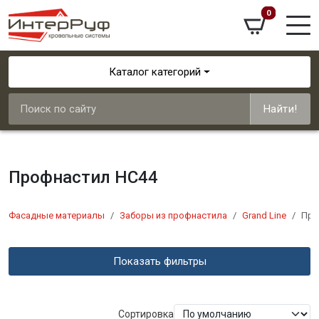
0
Каталог категорий
Найти!
Профнастил НС44
Фасадные материалы
Заборы из профнастила
Grand Line
Про
Показать фильтры
Сортировка