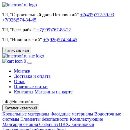
ТЦ "Строительный двор Петровский"
+7(495)772-59-93
+7(926)574-34-45
ТЦ "Бессарабка"
+7(999)767-88-22
ТЦ "Новорижский"
+7(926)574-34-45
Написать нам
0
Монтаж
Доставка и оплата
О нас
Полезные статьи
Контакты
Магазины на карте
info@interroof.ru
Каталог категорий
Кровельные материалы
Фасадные материалы
Водосточные
системы
Элементы безопасности
Комплектующие
Мансардные окна
Софит из ПВХ, виниловый
Производство\гибочные работы