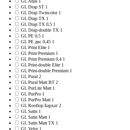
GL Atlas
1
GL Drap ST
1
GL Drap Twincolor
1
GL Drap TX
1
GL Drap TX 0,5
1
GL Drap-double TX
1
GL PE 0,5
1
GL PE двс 0,45
1
GL Print Elite
1
GL Print Premium
1
GL Print Premium 0,4
1
GL Print-double Elite
1
GL Print-double Premium
1
GL ​Pural
2
GL Pural Matt BT
2
GL PurLite Matt
1
GL PurPro
1
GL PurPro Matt
1
GL Rooftop Бархат
2
GL Satin
1
GL Satin Matt
1
GL Satin Matt TX
1
GL Velur
1