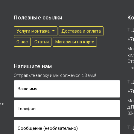
Полезные ссылки
Ко
ТЦ
Услуги монтажа
Доставка и оплата
+7
О нас
Cтатьи
Магазины на карте
Мо
ки
м
Ст
Напишите нам
Па
Отправьте заявку и мы свяжемся с Вами!
ТЦ
Ваше имя
+7
-
Мо
р и
д.
Телефон
и
33
ТЦ
Сообщение (необязательно)
7