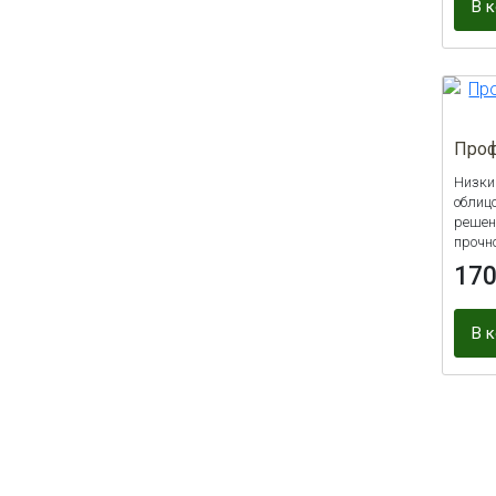
В 
Проф
Низки
облиц
решен
прочно
17
В 