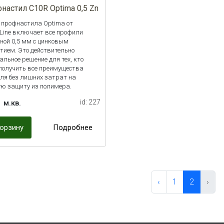
настил С10R Optima 0,5 Zn
 профнастила Optima от
Line включает все профили
ной 0,5 мм с цинковым
тием. Это действительно
альное решение для тех, кто
 получить все преимущества
ля без лишних затрат на
ую защиту из полимера.
2
id: 227
м.кв.
корзину
Подробнее
‹
1
2
›