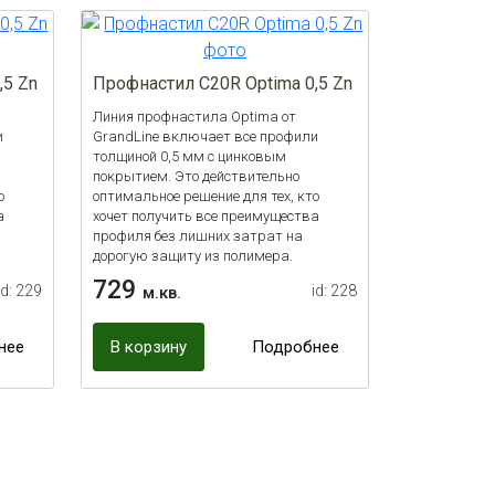
,5 Zn
Профнастил С20R Optima 0,5 Zn
Линия профнастила Optima от
и
GrandLine включает все профили
толщиной 0,5 мм с цинковым
покрытием. Это действительно
о
оптимальное решение для тех, кто
а
хочет получить все преимущества
профиля без лишних затрат на
дорогую защиту из полимера.
729
id: 229
id: 228
м.кв.
нее
В корзину
Подробнее