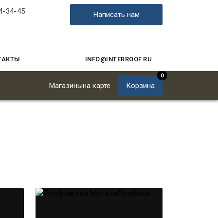
4-34-45
Написать нам
ТАКТЫ
INFO@INTERROOF.RU
0
Магазины
на карте
Корзина