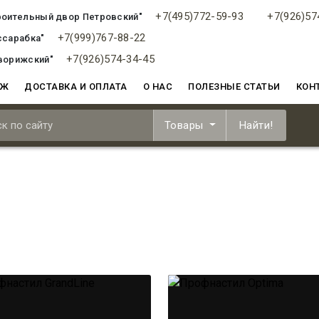
+7(495)772-59-93
+7(926)57
роительный двор Петровский"
+7(999)767-88-22
ссарабка"
+7(926)574-34-45
ворижский"
АЖ
ДОСТАВКА И ОПЛАТА
О НАС
ПОЛЕЗНЫЕ СТАТЬИ
КОН
Товары
Найти!