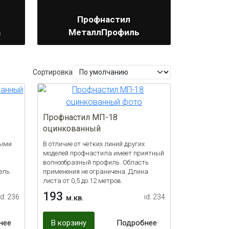
Профнастил
a
МеталлПрофиль
Сортировка
Профнастил МП-18
оцинкованный
тыми
В отличие от четких линий других
моделей профнастила имеет приятный
волнообразный профиль. Область
ель.
применения не ограничена. Длина
листа от 0,5 до 12 метров.
193
id: 236
id: 234
м.кв.
нее
В корзину
Подробнее