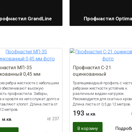
рофнастил GrandLine
Профнастил Optim
настил МП-35
Профнастил С-21
кованный 0,45 мм
оцинкованный
ие ребра жесткости с небольшим
Трапециевидный профиль с час
 обеспечивают высокую
ребрами жесткости устойчив к
ость профнастила. Заборы,
различным видам нагрузок.
 и кровля из него служат долго и
Рекомендуется для скатных кров
ставляют хлопот. Длина листа от
Длина листа от 0,5 до 12 метров.
 12 метров.
193
м.кв.
0
id: 237
м.кв.
В корзину
Подроб