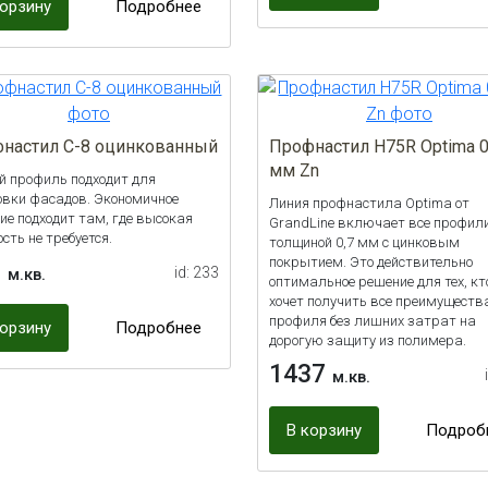
корзину
Подробнее
настил С-8 оцинкованный
Профнастил H75R Optima 0
мм Zn
й профиль подходит для
овки фасадов. Экономичное
Линия профнастила Optima от
ие подходит там, где высокая
GrandLine включает все профил
сть не требуется.
толщиной 0,7 мм с цинковым
покрытием. Это действительно
0
id: 233
м.кв.
оптимальное решение для тех, кт
хочет получить все преимуществ
профиля без лишних затрат на
корзину
Подробнее
дорогую защиту из полимера.
1437
м.кв.
В корзину
Подроб