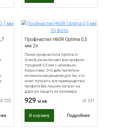
,7
Профнастил H60R Optima 0,5
мм Zn
Линия профнастила Optima от
и
GrandLine включает все профили
толщиной 0,5 мм с цинковым
покрытием. Это действительно
о
оптимальное решение для тех, кто
а
хочет получить все преимущества
профиля без лишних затрат на
дорогую защиту из полимера.
929
id: 232
id: 231
м.кв.
нее
В корзину
Подробнее