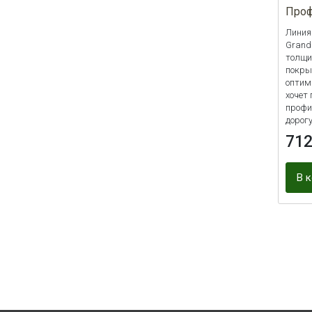
Проф
Линия
Grand
толщи
покры
оптим
хочет
профи
дорог
71
В 