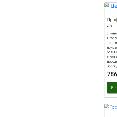
Проф
Zn
Линия
Grand
толщи
покры
оптим
хочет
профи
дорог
78
В 