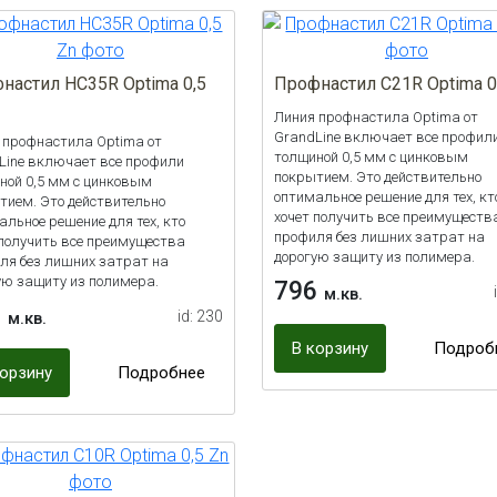
настил HС35R Optima 0,5
Профнастил С21R Optima 0
Линия профнастила Optima от
GrandLine включает все профил
 профнастила Optima от
толщиной 0,5 мм с цинковым
Line включает все профили
покрытием. Это действительно
ной 0,5 мм с цинковым
оптимальное решение для тех, кт
тием. Это действительно
хочет получить все преимуществ
альное решение для тех, кто
профиля без лишних затрат на
 получить все преимущества
дорогую защиту из полимера.
ля без лишних затрат на
ую защиту из полимера.
796
м.кв.
6
id: 230
м.кв.
В корзину
Подроб
корзину
Подробнее