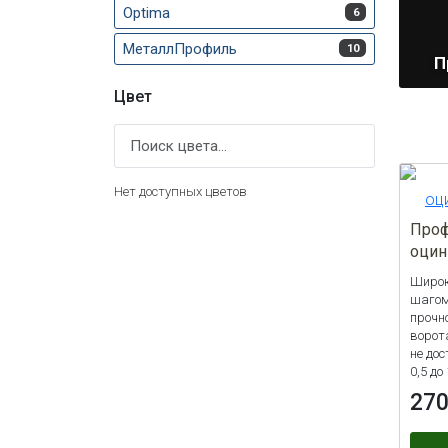
Optima
6
МеталлПрофиль
10
П
Цвет
Нет доступных цветов
Проф
оцин
Широк
шагом
прочн
ворота
не до
0,5 до
27