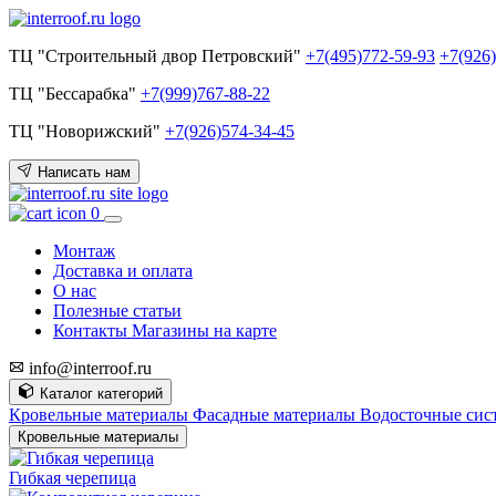
ТЦ "Строительный двор Петровский"
+7(495)772-59-93
+7(926
ТЦ "Бессарабка"
+7(999)767-88-22
ТЦ "Новорижский"
+7(926)574-34-45
Написать нам
0
Монтаж
Доставка и оплата
О нас
Полезные статьи
Контакты
Магазины на карте
info@interroof.ru
Каталог категорий
Кровельные материалы
Фасадные материалы
Водосточные си
Кровельные материалы
Гибкая черепица