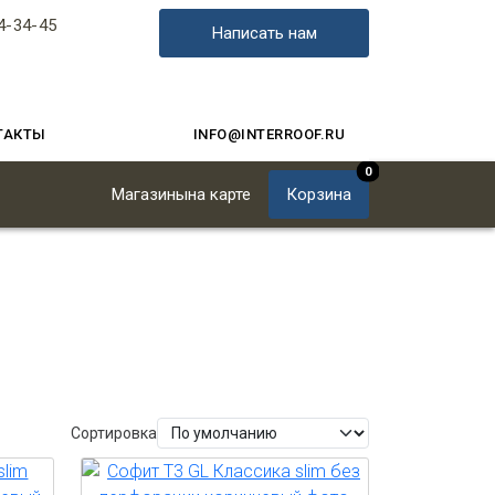
4-34-45
Написать нам
ТАКТЫ
INFO@INTERROOF.RU
0
Магазины
на карте
Корзина
Сортировка