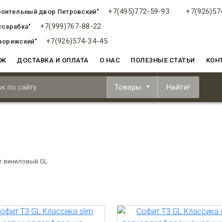
+7(495)772-59-93
+7(926)57
роительный двор Петровский"
+7(999)767-88-22
ссарабка"
+7(926)574-34-45
ворижский"
АЖ
ДОСТАВКА И ОПЛАТА
О НАС
ПОЛЕЗНЫЕ СТАТЬИ
КОН
Товары
Найти!
т виниловый GL