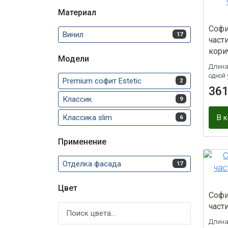
Материал
Софи
Винил
17
част
кори
Модели
Длина 
одной 
Premium софит Estetic
2
36
Классик
9
Классика slim
В 
6
Применение
Отделка фасада
17
Цвет
Софи
част
Длина 