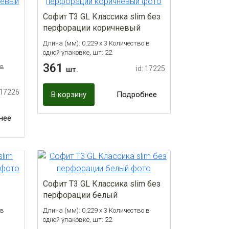
Софит Т3 GL Классика slim без
перфорации коричневый
Длина (мм): 0,229 х 3 Количество в
одной упаковке, шт: 22
361
 в
id: 17225
шт.
 17226
В корзину
Подробнее
нее
Софит Т3 GL Классика slim без
перфорации белый
 в
Длина (мм): 0,229 х 3 Количество в
одной упаковке, шт: 22