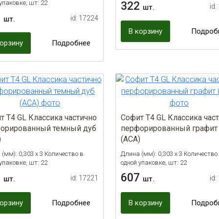
упаковке, шт: 22
322
id:
шт.
2
id: 17224
шт.
В корзину
Подроб
корзину
Подробнее
т Т4 GL Классика частично
Софит Т4 GL Классика час
орированный темный дуб
перфорированный графит
)
(ACA)
(мм): 0,303 х 3 Количество в
Длина (мм): 0,303 х 3 Количество
упаковке, шт: 22
одной упаковке, шт: 22
6
607
id: 17221
id:
шт.
шт.
корзину
Подробнее
В корзину
Подроб