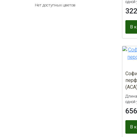
одной 
Нет доступных цветов
32
В 
Софи
перф
(АСА
Длина 
одной 
65
В 