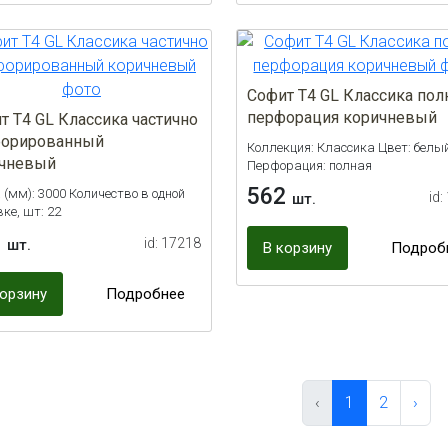
Софит Т4 GL Классика пол
перфорация коричневый
т Т4 GL Классика частично
орированный
Коллекция: Классика Цвет: белы
чневый
Перфорация: полная
562
 (мм): 3000 Количество в одной
id:
шт.
ке, шт: 22
2
id: 17218
шт.
В корзину
Подроб
корзину
Подробнее
‹
1
2
›