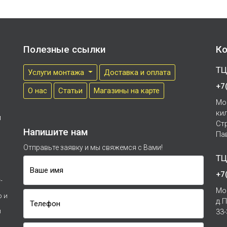
Полезные ссылки
Ко
ТЦ
Услуги монтажа
Доставка и оплата
+7
О нас
Cтатьи
Магазины на карте
Мо
ки
м
Ст
Напишите нам
Па
Отправьте заявку и мы свяжемся с Вами!
ТЦ
Ваше имя
+7
-
Мо
р и
д.
Телефон
и
33