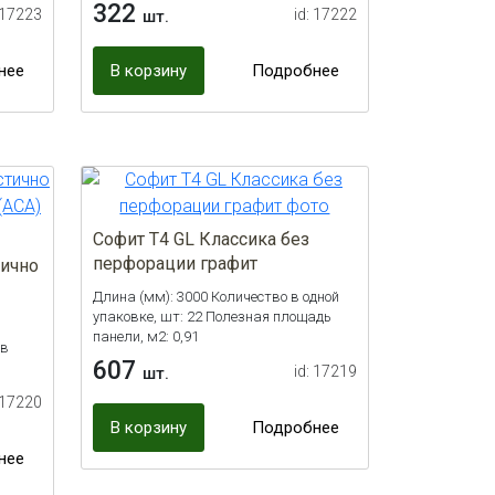
322
 17223
id: 17222
шт.
нее
В корзину
Подробнее
Софит Т4 GL Классика без
перфорации графит
тично
Длина (мм): 3000 Количество в одной
упаковке, шт: 22 Полезная площадь
панели, м2: 0,91
 в
607
id: 17219
шт.
 17220
В корзину
Подробнее
нее