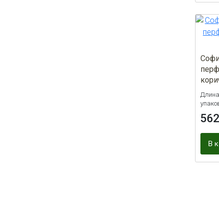
Софи
перф
кори
Длина
упаков
56
В 