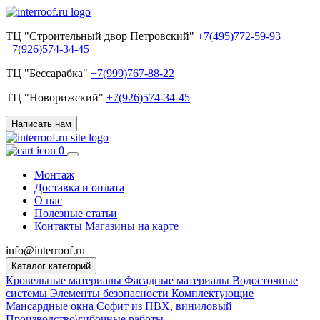
ТЦ "Строительный двор Петровский"
+7(495)772-59-93
+7(926)574-34-45
ТЦ "Бессарабка"
+7(999)767-88-22
ТЦ "Новорижский"
+7(926)574-34-45
Написать нам
0
Монтаж
Доставка и оплата
О нас
Полезные статьи
Контакты
Магазины на карте
info@interroof.ru
Каталог категорий
Кровельные материалы
Фасадные материалы
Водосточные
системы
Элементы безопасности
Комплектующие
Мансардные окна
Софит из ПВХ, виниловый
Производство\гибочные работы