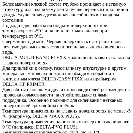
Более мягкий клеевой состав глубоко проникает в нетканую
структуру, благодаря чему лента лучше переносит проливной
дождь. Улучшенная адгезионная способность в холодном
состоянии.
Подходит для работы на гладкий поверхностях при
температуре от -5°C и на нетканых материалах при
температуре от 0°C.
Сдержанный дизайн. Чёрная поверхность с антрацитовой
печатью для высококачественного ненавязчивого внешнего
вида.
DELTA-MULTI-BAND FLEXX можно использовать только на
гладких поверхностях.
Для приклейки к бетону, газосиликату, штукатурке и другим
минеральным поверхностям их необходимо обработать
контактным клеем DELTA-EASY FIXX или праймером
DELTA-HF PRIMER.
Для работы с плёнками других производителей рекомендуется
проверка совместимости на стройплощадке силами
подрядчика. Особенно подходит для склеивания нетканых
поверхностей трёхслойных плёнок.
Температура применения на гладких поверхностях не менее -5
°C (например, DELTA-MAXX PLUS).
Температура применения на нетканых поверхностях не менее
0 °C (например, DELTA-PVG PLUS).
Температурная стабильность от -40 °C до +80 °C.