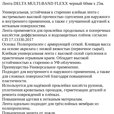
Лента DELTA MULTI-BAND FLEXX черный 60мм х 25м.
Универсальная, устойчивая к старению клейкая лента с
экстремально высокой прочностью сцепления для наружного
и внутреннего применения, а также с улучшенной адгезией к
нетканым поверхностям.
Лента применяется для проклейки продольных и поперечных
нахлёстов диффузионных и водозащитных плёнок согласно
СП 17.13330.2017
Основа: Полипропилен с армирующей сеткой. Клеящая масса
на основе акрилата с низкой вязкостью (первичное сырьё).
Клейкая универсальная лента с высокой силой сцепления и
практичным отрывным краем. Обладает высокой
устойчивостью к старению и УФ-облучению.
Преимущества-Универсальное применение.
Подходит для внутреннего и наружного применения, а также
для сложных поверхностей благодаря повышенной
пластичности.
Используется для надёжной проклейки нахлёста рулонов,
уплотнения кровельных проходок, герметизации деталей и
ремонта повреждений в плёнках.
Повышенная адгезия к нетканым материалам.
Лента идеально подходит для трёхслойных мембран из
полипропилена.
Повышенная защита от дождя.