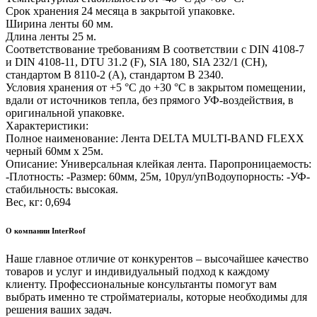
Срок хранения 24 месяца в закрытой упаковке.
Ширина ленты 60 мм.
Длина ленты 25 м.
Соответствование требованиям В соответствии с DIN 4108-7
и DIN 4108-11, DTU 31.2 (F), SIA 180, SIA 232/1 (CH),
стандартом B 8110-2 (A), стандартом B 2340.
Условия хранения от +5 °С до +30 °С в закрытом помещении,
вдали от источников тепла, без прямого УФ-воздействия, в
оригинальной упаковке.
Характеристики:
Полное наименование: Лента DELTA MULTI-BAND FLEXX
черный 60мм х 25м.
Описание: Универсальная клейкая лента. Паропроницаемость:
-Плотность: -Размер: 60мм, 25м, 10рул/упВодоупорность: -УФ-
стабильность: высокая.
Вес, кг: 0,694
О компании InterRoof
Наше главное отличие от конкурентов – высочайшее качество
товаров и услуг и индивидуальный подход к каждому
клиенту. Профессиональные консультанты помогут вам
выбрать именно те стройматериалы, которые необходимы для
решения ваших задач.