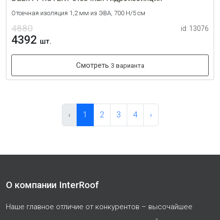
Отсечная изоляция 1,2 мм из ЭВА, 700 Н/5 см
4880
id: 13076
4392
шт.
Смотреть
3 варианта
‹
1
2
3
4
›
О компании InterRoof
Наше главное отличие от конкурентов – высочайшее