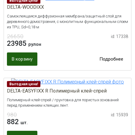
Выгодная цена!
DELTA-WOODIXX
Самоклеящаяся диффузионная мембрана/защитный слой для
деревянного домостроения, с монолитным функциональным слоем
из TPU, Sd=0,18 м
26650
id: 17338
23985
рулон
В корзину
Подробнее
Выгодная цена!
DELTA-EASYFIXX R Полимерный клей-спрей
Полимерный клей-спрей / грунтовка для пористых оснований
перед применением клеящих лент.
980
id: 15939
882
шт.