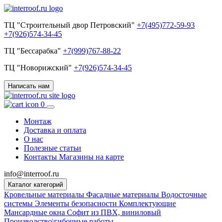
ТЦ "Строительный двор Петровский"
+7(495)772-59-93
+7(926)574-34-45
ТЦ "Бессарабка"
+7(999)767-88-22
ТЦ "Новорижский"
+7(926)574-34-45
Написать нам
0
Монтаж
Доставка и оплата
О нас
Полезные статьи
Контакты
Магазины на карте
info@interroof.ru
Каталог категорий
Кровельные материалы
Фасадные материалы
Водосточные
системы
Элементы безопасности
Комплектующие
Мансардные окна
Софит из ПВХ, виниловый
Производство\гибочные работы